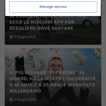
Manage options
VACANZE IN CAMPER E ROULOTTE
SPENDENDO POCO E DIVERTIRSI,
ECCO LE MIGLIORI APP PER
SCEGLIERE DOVE SOSTARE
9 Giugno 2022
IL PIÙ GIOVANE “PAPERONE” AL
MONDO, HA LASCIATO L’UNIVERSITÀ
A 18 ANNI E A 25 ANNI È DIVENTATO
MILIARDARIO
6 Giugno 2022