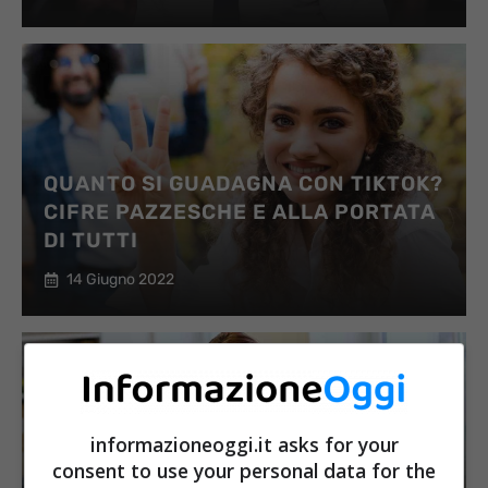
QUANTO SI GUADAGNA CON TIKTOK?
CIFRE PAZZESCHE E ALLA PORTATA
DI TUTTI
14 Giugno 2022
SUPPLENZE INSEGNANTI: COME
informazioneoggi.it asks for your
FUNZIONA IL MECCANISMO PER
consent to use your personal data for the
ESSERE CHIAMATI ED È