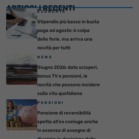
ARTICOLI RECENTI
ECONOMIA
Stipendio più basso in busta
paga ad agosto: è colpa
delle ferie, ma arriva una
novità per tutti
NEWS
Giugno 2026: data scioperi,
bonus TV e pensioni, le
novità che possono incidere
sulla vita quotidiana
PENSIONI
Pensione di reversibilità
spetta all’ex coniuge anche
in assenza di assegno di