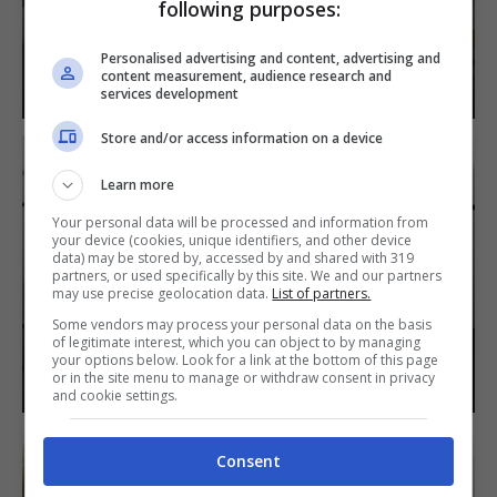
following purposes:
INCREDIBILE QUELLO CHE BISOGNA
FARE
Personalised advertising and content, advertising and
content measurement, audience research and
12 Giugno 2022
services development
Store and/or access information on a device
Learn more
Your personal data will be processed and information from
your device (cookies, unique identifiers, and other device
SCONTRO TRA BRAD PITT E
data) may be stored by, accessed by and shared with 319
ANGELINA JOLIE, TUTTO PER UN
partners, or used specifically by this site. We and our partners
may use precise geolocation data.
List of partners.
OLIGARCA RUSSO: INCREDIBILE
Some vendors may process your personal data on the basis
QUELLO CHE È SUCCESSO
of legitimate interest, which you can object to by managing
your options below. Look for a link at the bottom of this page
9 Giugno 2022
or in the site menu to manage or withdraw consent in privacy
and cookie settings.
Consent