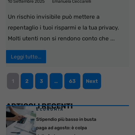
10 Settembre 2025
Emanuela Ceccarelli
Un rischio invisibile può mettere a
repentaglio i tuoi risparmi e la tua privacy.
Molti utenti non si rendono conto che ...
Leggi tutto...
1
2
3
…
63
Next
ARTICOLI RECENTI
ECONOMIA
Stipendio più basso in busta
paga ad agosto: è colpa