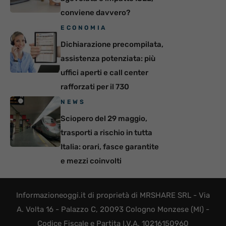
conviene davvero?
ECONOMIA
Dichiarazione precompilata,
assistenza potenziata: più
uffici aperti e call center
rafforzati per il 730
NEWS
Sciopero del 29 maggio,
trasporti a rischio in tutta
Italia: orari, fasce garantite
e mezzi coinvolti
Informazioneoggi.it di proprietà di MRSHARE SRL - Via
A. Volta 16 - Palazzo C, 20093 Cologno Monzese (MI) -
Codice Fiscale e Partita I.V.A. 10216150960