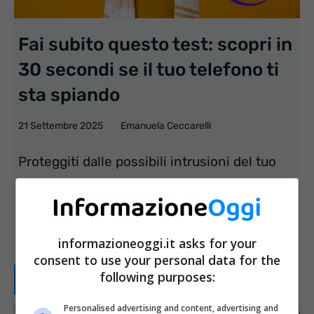
Fai subito questo test: scopri in
30 secondi se il tuo telefono ti
sta spiando
21 Settembre 2025
Emanuela Ceccarelli
Proteggiti dalle possibili intrusioni del tuo
smartphone: scopri subito se ti sta spiando.
Negli ultimi anni, la sicurezza dei dispositivi
mobili ...
informazioneoggi.it asks for your
consent to use your personal data for the
following purposes:
Leggi tutto...
Personalised advertising and content, advertising and