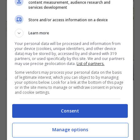
content measurement, audience research and
services development
Store and/or access information on a device
Learn more
Your personal data will be processed and information from
your device (cookies, unique identifiers, and other device
data) may be stored by, accessed by and shared with 319
partners, or used specifically by this site. We and our partners
may use precise geolocation data.
List of partners.
Some vendors may process your personal data on the basis
of legitimate interest, which you can object to by managing
your options below. Look for a link at the bottom of this page
or in the site menu to manage or withdraw consent in privacy
Hai questo elettrodomestico in
and cookie settings.
casa? Gli esperti rivelano come
Consent
ti spia 24/7 (e non te ne
accorgi)
Manage options
18 Settembre 2025
Emanuela Ceccarelli