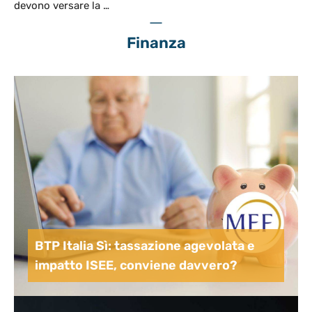
devono versare la …
Finanza
BTP Italia Sì: tassazione agevolata e
impatto ISEE, conviene davvero?