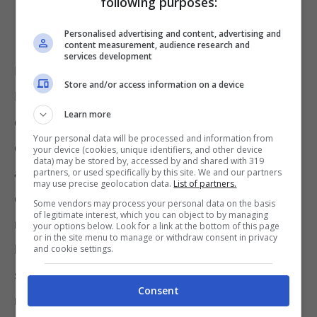
following purposes:
Personalised advertising and content, advertising and
content measurement, audience research and
services development
Il principio trova fondamento anche nella
Store and/or access information on a device
Direttiva 2003/88/CE, secondo la quale il
Learn more
compenso percepito durante le ferie non
Your personal data will be processed and information from
deve trasformarsi in un deterrente
your device (cookies, unique identifiers, and other device
data) may be stored by, accessed by and shared with 319
all’esercizio del diritto al riposo annuale. Di
partners, or used specifically by this site. We and our partners
may use precise geolocation data.
List of partners.
conseguenza, la retribuzione feriale deve
Some vendors may process your personal data on the basis
of legitimate interest, which you can object to by managing
riflettere quella normalmente percepita dal
your options below. Look for a link at the bottom of this page
or in the site menu to manage or withdraw consent in privacy
lavoratore quando svolge la propria attività,
and cookie settings.
senza decurtazioni riferite agli elementi
Consent
retributivi che derivano dalle mansioni