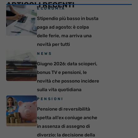
ARTICOLI RECENTI
ECONOMIA
Stipendio più basso in busta
paga ad agosto: è colpa
delle ferie, ma arriva una
novità per tutti
NEWS
Giugno 2026: data scioperi,
bonus TV e pensioni, le
novità che possono incidere
sulla vita quotidiana
PENSIONI
Pensione di reversibilità
spetta all’ex coniuge anche
in assenza di assegno di
divorzio: la decisione della