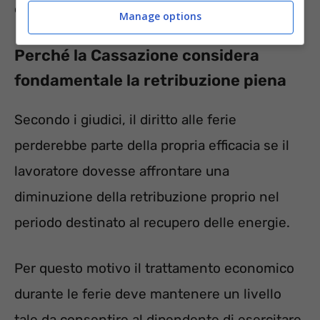
esercitate.
Manage options
Perché la Cassazione considera
fondamentale la retribuzione piena
Secondo i giudici, il diritto alle ferie
perderebbe parte della propria efficacia se il
lavoratore dovesse affrontare una
diminuzione della retribuzione proprio nel
periodo destinato al recupero delle energie.
Per questo motivo il trattamento economico
durante le ferie deve mantenere un livello
tale da consentire al dipendente di esercitare