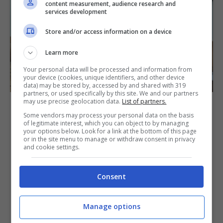
content measurement, audience research and
services development
Store and/or access information on a device
Learn more
Your personal data will be processed and information from
your device (cookies, unique identifiers, and other device
data) may be stored by, accessed by and shared with 319
partners, or used specifically by this site. We and our partners
may use precise geolocation data.
List of partners.
Graduatorie ATA 24 mesi: arriva
Some vendors may process your personal data on the basis
of legitimate interest, which you can object to by managing
la data per fare domanda,
your options below. Look for a link at the bottom of this page
or in the site menu to manage or withdraw consent in privacy
attenzione è cambiato tutto
and cookie settings.
22 Aprile 2024
Dario Quattro
Consent
Il punto sul concorso ATA 24 mesi e
Manage options
aggiornamento graduatorie: tempistiche