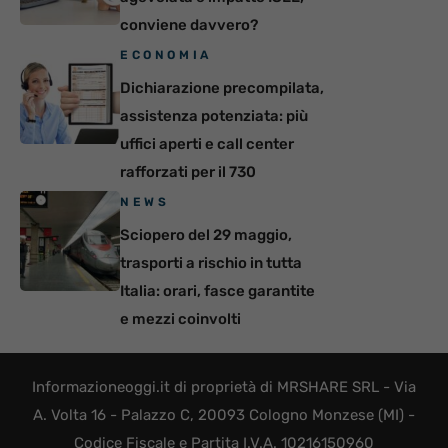
conviene davvero?
ECONOMIA
Dichiarazione precompilata,
assistenza potenziata: più
uffici aperti e call center
rafforzati per il 730
NEWS
Sciopero del 29 maggio,
trasporti a rischio in tutta
Italia: orari, fasce garantite
e mezzi coinvolti
Informazioneoggi.it di proprietà di MRSHARE SRL - Via
A. Volta 16 - Palazzo C, 20093 Cologno Monzese (MI) -
Codice Fiscale e Partita I.V.A. 10216150960