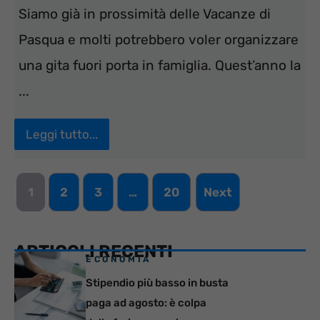
Siamo già in prossimità delle Vacanze di
Pasqua e molti potrebbero voler organizzare
una gita fuori porta in famiglia. Quest’anno la
...
Leggi tutto...
1
2
3
…
20
Next
ARTICOLI RECENTI
ECONOMIA
Stipendio più basso in busta
paga ad agosto: è colpa