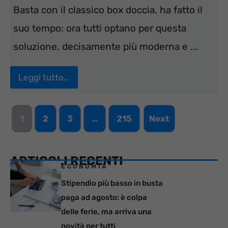
Basta con il classico box doccia, ha fatto il
suo tempo: ora tutti optano per questa
soluzione, decisamente più moderna e ...
Leggi tutto...
1
2
3
…
215
Next
ARTICOLI RECENTI
ECONOMIA
Stipendio più basso in busta
paga ad agosto: è colpa
delle ferie, ma arriva una
novità per tutti