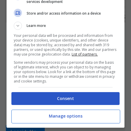
services development
Store and/or access information on a device
Learn more
I fogli di alluminio hanno un lato
Your personal data will be processed and information from
your device (cookies, unique identifiers, and other device
lucido e uno opaco, pochi sanno
data) may be stored by, accessed by and shared with 319
partners, or used specifically by this site. We and our partners
come va utilizzato: ecco come
may use precise geolocation data.
List of partners.
Some vendors may process your personal data on the basis
si fa
of legitimate interest, which you can object to by managing
your options below. Look for a link at the bottom of this page
or in the site menu to manage or withdraw consent in privacy
8 Ottobre 2025
Valentina Trogu
and cookie settings.
I due lati dei fogli di alluminio sono diversi –
Consent
uno lucido e l’altro opaco – perché hanno
due usi differenti? ...
Manage options