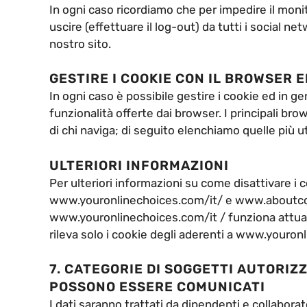
In ogni caso ricordiamo che per impedire il moni
uscire (effettuare il log-out) da tutti i social net
nostro sito.
GESTIRE I COOKIE CON IL BROWSER 
In ogni caso è possibile gestire i cookie ed in ge
funzionalità offerte dai browser. I principali bro
di chi naviga; di seguito elenchiamo quelle più uti
ULTERIORI INFORMAZIONI
Per ulteriori informazioni su come disattivare i c
www.youronlinechoices.com/it/ e www.aboutcook
www.youronlinechoices.com/it / funziona attualme
rileva solo i cookie degli aderenti a www.youron
7. CATEGORIE DI SOGGETTI AUTORIZZ
POSSONO ESSERE COMUNICATI
I dati saranno trattati da dipendenti e collaborator