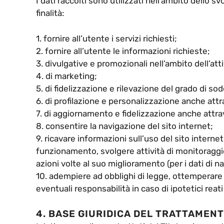
I dati raccolti sono utilizzati nell’ambito dello s
finalità:
1. fornire all’utente i servizi richiesti;
2. fornire all’utente le informazioni richieste;
3. divulgative e promozionali nell’ambito dell’atti
4. di marketing;
5. di fidelizzazione e rilevazione del grado di sod
6. di profilazione e personalizzazione anche att
7. di aggiornamento e fidelizzazione anche attrav
8. consentire la navigazione del sito internet;
9. ricavare informazioni sull’uso del sito internet
funzionamento, svolgere attività di monitoraggio
azioni volte al suo miglioramento (per i dati di n
10. adempiere ad obblighi di legge, ottemperare 
eventuali responsabilità in caso di ipotetici reati 
4. BASE GIURIDICA DEL TRATTAMEN