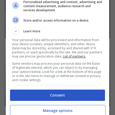
Personalised advertising and content, advertising and
content measurement, audience research and
CAMERA DA LETTO DA FAVOLA CON
services development
LE OFFERTE LIDL: PREZZI BASSI E
ARTICOLI IMPERDIBILI
Store and/or access information on a device
21 Aprile 2024
Learn more
Your personal data will be processed and information from
your device (cookies, unique identifiers, and other device
data) may be stored by, accessed by and shared with 319
partners, or used specifically by this site. We and our partners
may use precise geolocation data.
List of partners.
Some vendors may process your personal data on the basis
of legitimate interest, which you can object to by managing
CARTONE DELLA PIZZA, PERCHÉ
your options below. Look for a link at the bottom of this page
NON BUTTARLO: INCREDIBILMENTE
or in the site menu to manage or withdraw consent in privacy
and cookie settings.
PREZIOSO, ECCO PER COSA LO SI
PUÒ USARE!
Consent
20 Aprile 2024
Manage options