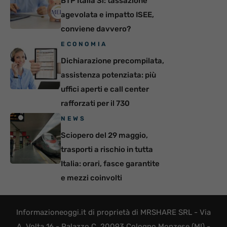
BTP Italia Sì: tassazione
agevolata e impatto ISEE,
conviene davvero?
ECONOMIA
Dichiarazione precompilata,
assistenza potenziata: più
uffici aperti e call center
rafforzati per il 730
NEWS
Sciopero del 29 maggio,
trasporti a rischio in tutta
Italia: orari, fasce garantite
e mezzi coinvolti
Informazioneoggi.it di proprietà di MRSHARE SRL - Via
A. Volta 16 - Palazzo C, 20093 Cologno Monzese (MI) -