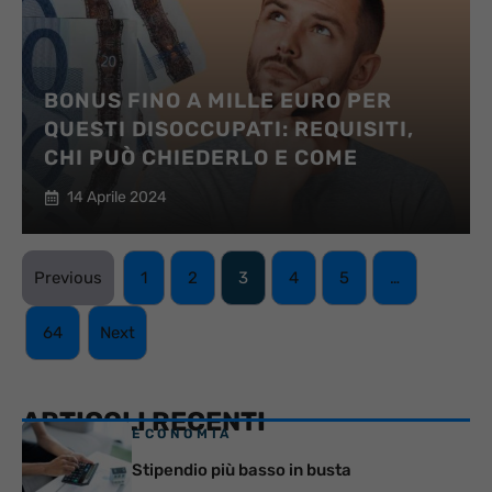
BONUS FINO A MILLE EURO PER
QUESTI DISOCCUPATI: REQUISITI,
CHI PUÒ CHIEDERLO E COME
14 Aprile 2024
Previous
1
2
3
4
5
…
64
Next
ARTICOLI RECENTI
ECONOMIA
Stipendio più basso in busta