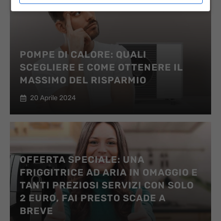
POMPE DI CALORE: QUALI
SCEGLIERE E COME OTTENERE IL
MASSIMO DEL RISPARMIO
20 Aprile 2024
OFFERTA SPECIALE: UNA
FRIGGITRICE AD ARIA IN OMAGGIO E
TANTI PREZIOSI SERVIZI CON SOLO
2 EURO, FAI PRESTO SCADE A
BREVE