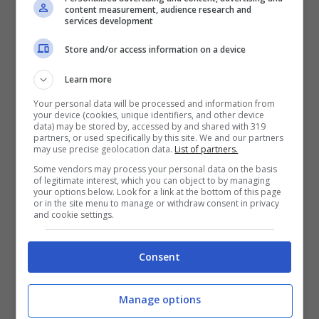
content measurement, audience research and
services development
Store and/or access information on a device
Learn more
Your personal data will be processed and information from
your device (cookies, unique identifiers, and other device
data) may be stored by, accessed by and shared with 319
partners, or used specifically by this site. We and our partners
Maturazione quantomeno di 110 giorni
may use precise geolocation data.
List of partners.
Some vendors may process your personal data on the basis
di lavoro, oppure 440 ore lavorate in
of legitimate interest, which you can object to by managing
your options below. Look for a link at the bottom of this page
merito al part – time verticale, misto
or in the site menu to manage or withdraw consent in privacy
and cookie settings.
oppure contratti con Monte ore
garantito. Ciò, nell’arco degli ultimi
Consent
dodici mesi, a far data dall’ultimo
Manage options
effettivo giorno lavorativo in