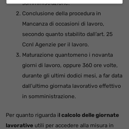
somministrazione.
Conclusione della procedura in
Mancanza di occasioni di lavoro,
secondo quanto stabilito dall’art. 25
Ccnl Agenzie per il lavoro.
Maturazione quantomeno i novanta
giorni di lavoro, oppure 360 ore volte,
durante gli ultimi dodici mesi, a far data
dall’ultimo giornata lavorativo effettivo
in somministrazione.
Per quanto riguarda i
l calcolo delle giornate
lavorative
utili per accedere alla misura in