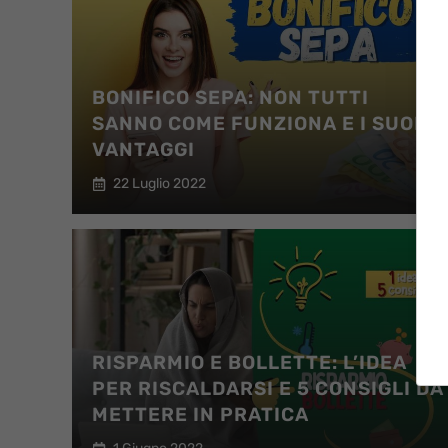
BONIFICO SEPA: NON TUTTI
SANNO COME FUNZIONA E I SUOI
VANTAGGI
22 Luglio 2022
RISPARMIO E BOLLETTE: L’IDEA
PER RISCALDARSI E 5 CONSIGLI DA
METTERE IN PRATICA