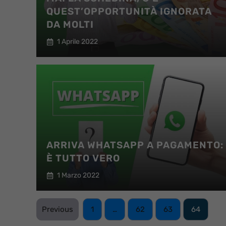
QUEST’OPPORTUNITÀ IGNORATA
DA MOLTI
1 Aprile 2022
ARRIVA WHATSAPP A PAGAMENTO:
È TUTTO VERO
1 Marzo 2022
Previous
1
…
62
63
64