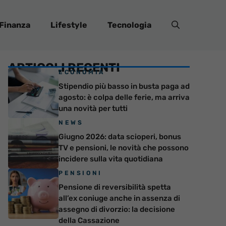
Finanza
Lifestyle
Tecnologia
ARTICOLI RECENTI
ECONOMIA
Stipendio più basso in busta paga ad
agosto: è colpa delle ferie, ma arriva
una novità per tutti
NEWS
Giugno 2026: data scioperi, bonus
TV e pensioni, le novità che possono
incidere sulla vita quotidiana
PENSIONI
Pensione di reversibilità spetta
all’ex coniuge anche in assenza di
assegno di divorzio: la decisione
della Cassazione