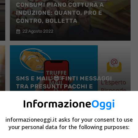
CONSUMI PIANO COTTURA A
INDUZIONE: QUANTO, PRO E
CONTRO, BOLLETTA
22 Agosto 2022
SMS E MAIL 😎 FINTI MESSAGGI
TRA PRESUNTI PACCHI E
CORRIERI: LA VERITÀ SULLA
TRAPPOLA
30 Luglio 2022
informazioneoggi.it asks for your consent to use
your personal data for the following purposes: