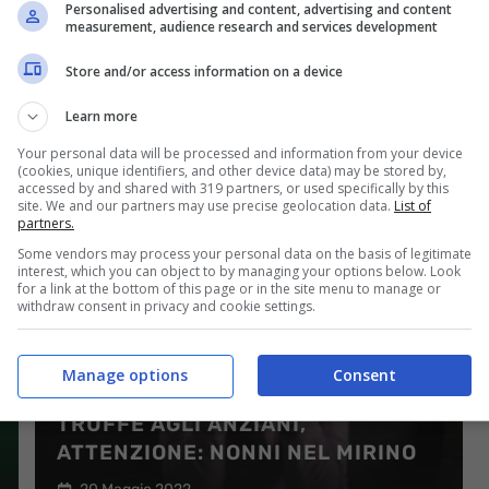
Personalised advertising and content, advertising and content
measurement, audience research and services development
Store and/or access information on a device
RISCALDAMENTO CON STUFA A
Learn more
PELLET, LEGNA O GAS: COSTI E
Your personal data will be processed and information from your device
CONVENIENZA A CONFRONTO
(cookies, unique identifiers, and other device data) may be stored by,
accessed by and shared with 319 partners, or used specifically by this
25 Giugno 2022
site. We and our partners may use precise geolocation data.
List of
partners.
Some vendors may process your personal data on the basis of legitimate
interest, which you can object to by managing your options below. Look
for a link at the bottom of this page or in the site menu to manage or
withdraw consent in privacy and cookie settings.
Manage options
Consent
TRUFFE AGLI ANZIANI,
ATTENZIONE: NONNI NEL MIRINO