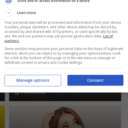
Store and/or access information on a device
MERCATI
Learn more
3 Marzo 2022
Your personal data will be processed and information from your device
(cookies, unique identifiers, and other device data) may be stored by,
accessed by and shared with 319 partners, or used specifically by this
site. We and our partners may use precise geolocation data.
List of
partners.
Some vendors may process your personal data on the basis of legitimate
interest, which you can object to by managing your options below. Look
for a link at the bottom of this page or in the site menu to manage or
withdraw consent in privacy and cookie settings.
PENSIONE CON LEGGE 104:
PENALIZZAZIONE SULL’IMPORTO?
Manage options
Consent
LA VERITÀ CHE NON TI ASPETTI
2 Marzo 2022