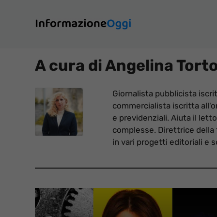
Vai
al
contenuto
A cura di Angelina Tort
Giornalista pubblicista iscri
commercialista iscritta all'o
e previdenziali. Aiuta il lett
complesse. Direttrice della
in vari progetti editoriali e s