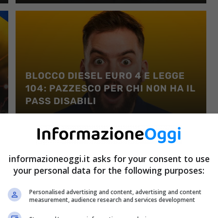
BLOCCO DIESEL EURO 4 E LEGGE
104: PAZZESCO PER CHI NON HA IL
PASS DISABILI
3 Marzo 2022
informazioneoggi.it asks for your consent to use
your personal data for the following purposes:
BANKITALIA SOSPENDE CAMBIO
Personalised advertising and content, advertising and content
measurement, audience research and services development
EURO – RUBLO: CONTINUA LA
TENDENZA RIBASSISTA DEI