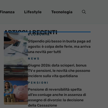
Finanza
Lifestyle
Tecnologia
ARTICOLI RECENTI
ECONOMIA
Stipendio più basso in busta paga ad
agosto: è colpa delle ferie, ma arriva
una novità per tutti
NEWS
Giugno 2026: data scioperi, bonus
TV e pensioni, le novità che possono
incidere sulla vita quotidiana
PENSIONI
Pensione di reversibilità spetta
all’ex coniuge anche in assenza di
assegno di divorzio: la decisione
della Cassazione