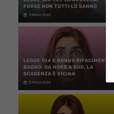
FORSE NON TUTTI LO SANNO
3 Marzo 2022
LEGGE 104 E BONUS RIFACIMENTO
BAGNO: DA NORD A SUD, LA
SCADENZA È VICINA
2 Marzo 2022