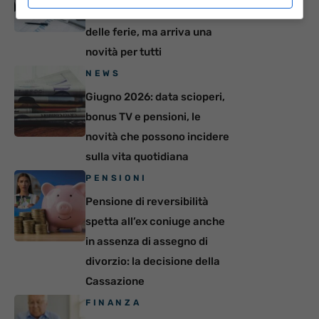
paga ad agosto: è colpa
delle ferie, ma arriva una
novità per tutti
NEWS
Giugno 2026: data scioperi,
bonus TV e pensioni, le
novità che possono incidere
sulla vita quotidiana
PENSIONI
Pensione di reversibilità
spetta all’ex coniuge anche
in assenza di assegno di
divorzio: la decisione della
Cassazione
FINANZA