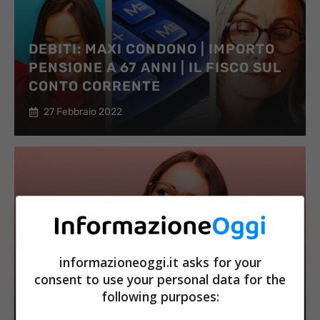
DEBITI: MAXI CONDONO | IMPORTO
PENSIONE A 67 ANNI | IL FISCO SUL
CONTO CORRENTE
27 Febbraio 2022
PERMESSI LEGGE 104 E LAVORO
AUTONOMO: CHI PUÒ FARE
informazioneoggi.it asks for your
DOMANDA ALL’INPS?
consent to use your personal data for the
following purposes:
27 Febbraio 2022