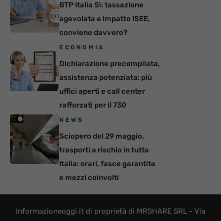
BTP Italia Sì: tassazione
agevolata e impatto ISEE,
conviene davvero?
ECONOMIA
Dichiarazione precompilata,
assistenza potenziata: più
uffici aperti e call center
rafforzati per il 730
NEWS
Sciopero del 29 maggio,
trasporti a rischio in tutta
Italia: orari, fasce garantite
e mezzi coinvolti
Informazioneoggi.it di proprietà di MRSHARE SRL - Via