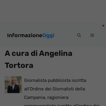
Vai
Menu
al
contenuto
A cura di Angelina
Tortora
Giornalista pubblicista iscritta
all'Ordine dei Giornalisti della
Campania, ragioniera
commercialista iscritta all'ordine dei