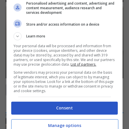
Personalised advertising and content, advertising and
content measurement, audience research and
services development
Store and/or access information on a device
Learn more
LEGGE 104 E PASSAGGIO DEI
Your personal data will be processed and information from
PERMESSI TRA FRATELLI O
your device (cookies, unique identifiers, and other device
data) may be stored by, accessed by and shared with 319
SORELLE: COME FUNZIONA
partners, or used specifically by this site. We and our partners
may use precise geolocation data.
List of partners.
25 Febbraio 2022
Some vendors may process your personal data on the basis
of legitimate interest, which you can object to by managing
your options below. Look for a link at the bottom of this page
or in the site menu to manage or withdraw consent in privacy
Previous
1
…
24
25
26
and cookie settings.
Consent
ARTICOLI RECENTI
ECONOMIA
Manage options
Stipendio più basso in busta