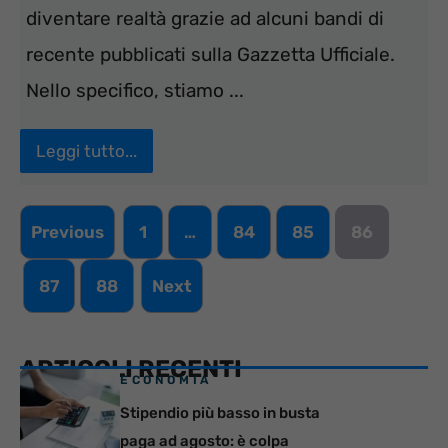
diventare realtà grazie ad alcuni bandi di
recente pubblicati sulla Gazzetta Ufficiale.
Nello specifico, stiamo ...
Leggi tutto...
Previous
1
…
84
85
86
87
88
Next
ARTICOLI RECENTI
ECONOMIA
Stipendio più basso in busta
paga ad agosto: è colpa