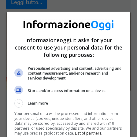
Leggi tutto...
informazioneoggi.it asks for your
consent to use your personal data for the
following purposes:
Personalised advertising and content, advertising and
content measurement, audience research and
services development
Store and/or access information on a device
Agenzia delle Entrate,
Learn more
l’occasione da cogliere al volo:
Your personal data will be processed and information from
your device (cookies, unique identifiers, and other device
100 posti di lavoro
data) may be stored by, accessed by and shared with 319
partners, or used specifically by this site. We and our partners
may use precise geolocation data.
List of partners.