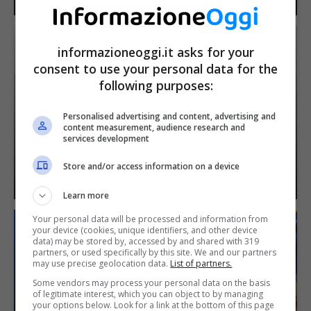
informazioneoggi.it asks for your
consent to use your personal data for the
following purposes:
NON PERDERTI IL CORSO GRATUITO
Personalised advertising and content, advertising and
content measurement, audience research and
PER OSS, IL LAVORO POI È
services development
ASSICURATO, ECCO DOVE LO FANNO
Store and/or access information on a device
9 Aprile 2024
Learn more
Your personal data will be processed and information from
your device (cookies, unique identifiers, and other device
data) may be stored by, accessed by and shared with 319
partners, or used specifically by this site. We and our partners
may use precise geolocation data.
List of partners.
L’HO TROVATO DA LIDL A MENO DI 10
Some vendors may process your personal data on the basis
of legitimate interest, which you can object to by managing
€ E MI HA CAMBIATO LA VITA, È LO
your options below. Look for a link at the bottom of this page