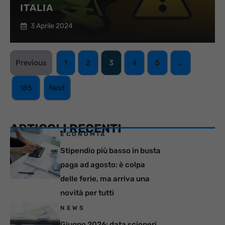
ITALIA
3 Aprile 2024
Previous
1
2
3
4
5
…
185
Next
ARTICOLI RECENTI
ECONOMIA
Stipendio più basso in busta
paga ad agosto: è colpa
delle ferie, ma arriva una
novità per tutti
NEWS
Giugno 2026: data scioperi,