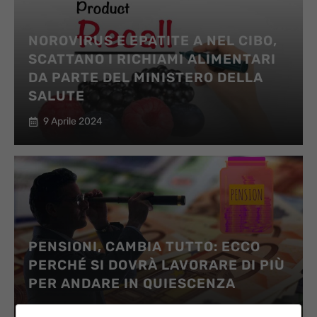
NOROVIRUS E EPATITE A NEL CIBO,
SCATTANO I RICHIAMI ALIMENTARI
DA PARTE DEL MINISTERO DELLA
SALUTE
9 Aprile 2024
PENSIONI, CAMBIA TUTTO: ECCO
PERCHÉ SI DOVRÀ LAVORARE DI PIÙ
PER ANDARE IN QUIESCENZA
9 Aprile 2024