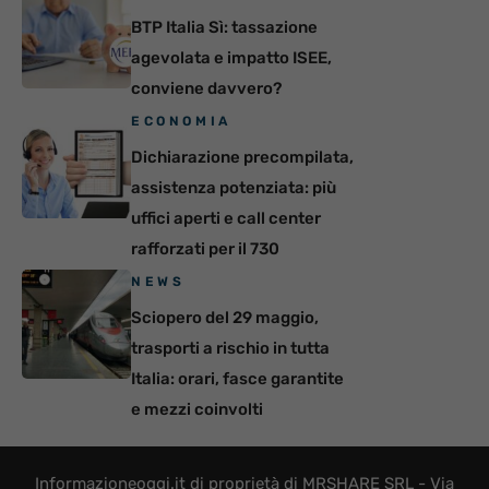
BTP Italia Sì: tassazione
agevolata e impatto ISEE,
conviene davvero?
ECONOMIA
Dichiarazione precompilata,
assistenza potenziata: più
uffici aperti e call center
rafforzati per il 730
NEWS
Sciopero del 29 maggio,
trasporti a rischio in tutta
Italia: orari, fasce garantite
e mezzi coinvolti
Informazioneoggi.it di proprietà di MRSHARE SRL - Via