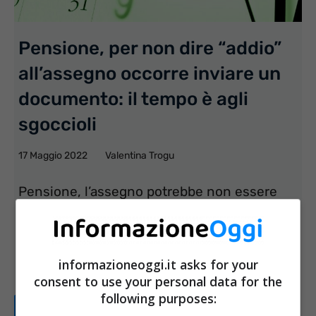
Pensione, per non dire “addio”
all’assegno occorre inviare un
documento: il tempo è agli
sgoccioli
17 Maggio 2022
Valentina Trogu
Pensione, l’assegno potrebbe non essere
erogato in caso di mancato inoltro di un
preciso documento che annualmente viene
informazioneoggi.it asks for your
richiesto dall’INPS. Scopriamo ...
consent to use your personal data for the
following purposes:
Leggi tutto...