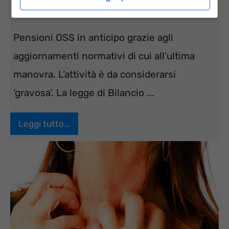
17 Maggio 2022
Claudio Garau
Pensioni OSS in anticipo grazie agli
aggiornamenti normativi di cui all’ultima
manovra. L’attività è da considerarsi
‘gravosa’. La legge di Bilancio ...
Leggi tutto...