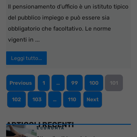
Il pensionamento d’ufficio è un istituto tipico
del pubblico impiego e può essere sia
obbligatorio che facoltativo. Le norme
vigenti in ...
Leggi tutto...
Previous
1
…
99
100
101
102
103
…
110
Next
ARTICOLI RECENTI
ECONOMIA