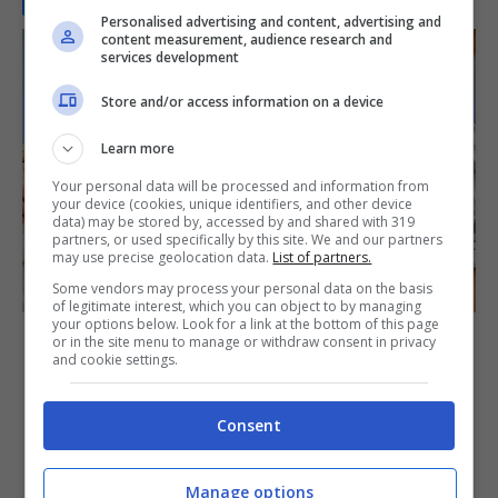
Personalised advertising and content, advertising and
content measurement, audience research and
services development
Store and/or access information on a device
Learn more
Your personal data will be processed and information from
your device (cookies, unique identifiers, and other device
data) may be stored by, accessed by and shared with 319
partners, or used specifically by this site. We and our partners
may use precise geolocation data.
List of partners.
Some vendors may process your personal data on the basis
of legitimate interest, which you can object to by managing
your options below. Look for a link at the bottom of this page
or in the site menu to manage or withdraw consent in privacy
Anticipo pensione per OSS:
and cookie settings.
l’attività è lavoro gravoso, la
Consent
svolta della norma che non tutti
conoscono
Manage options