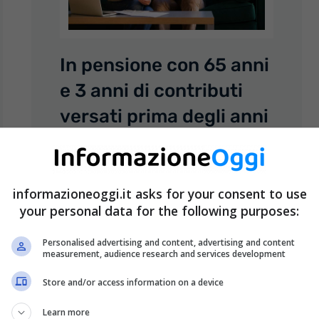
In pensione con 65 anni
e 3 anni di contributi
versati prima degli anni
’90: cosa fare per non
rimanere senza
assegno
informazioneoggi.it asks for your consent to use
your personal data for the following purposes:
26 Maggio 2022
Stefania Guerra
Personalised advertising and content, advertising and content
Chi ha un cumulo di contributi versati
measurement, audience research and services development
insufficienti, può “andare in pensione”.
Store and/or access information on a device
Ma solo se risponde a determinati
requisiti. Come sappiamo, ...
Learn more