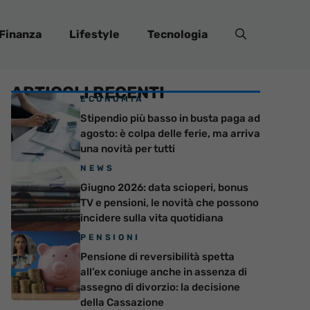
Finanza
Lifestyle
Tecnologia
ARTICOLI RECENTI
ECONOMIA
Stipendio più basso in busta paga ad
agosto: è colpa delle ferie, ma arriva
una novità per tutti
NEWS
Giugno 2026: data scioperi, bonus
TV e pensioni, le novità che possono
incidere sulla vita quotidiana
PENSIONI
Pensione di reversibilità spetta
all’ex coniuge anche in assenza di
assegno di divorzio: la decisione
della Cassazione