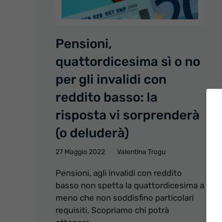
Pensioni,
quattordicesima sì o no
per gli invalidi con
reddito basso: la
risposta vi sorprenderà
(o deluderà)
27 Maggio 2022
Valentina Trogu
Pensioni, agli invalidi con reddito
basso non spetta la quattordicesima a
meno che non soddisfino particolari
requisiti. Scopriamo chi potrà