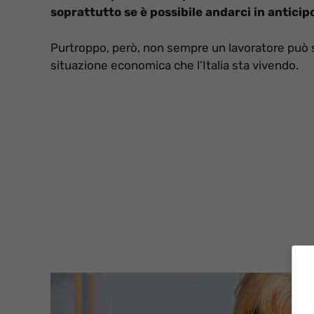
soprattutto se è possibile andarci in anticip
Purtroppo, però, non sempre un lavoratore può s
situazione economica che l’Italia sta vivendo.