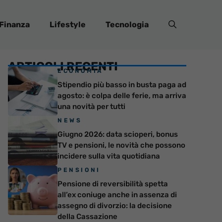
Finanza
Lifestyle
Tecnologia
ARTICOLI RECENTI
ECONOMIA
Stipendio più basso in busta paga ad
agosto: è colpa delle ferie, ma arriva
una novità per tutti
NEWS
Giugno 2026: data scioperi, bonus
TV e pensioni, le novità che possono
incidere sulla vita quotidiana
PENSIONI
Pensione di reversibilità spetta
all’ex coniuge anche in assenza di
assegno di divorzio: la decisione
della Cassazione