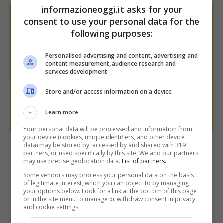
informazioneoggi.it asks for your
consent to use your personal data for the
following purposes:
Personalised advertising and content, advertising and
content measurement, audience research and
services development
Store and/or access information on a device
Learn more
Your personal data will be processed and information from
your device (cookies, unique identifiers, and other device
data) may be stored by, accessed by and shared with 319
BTP: nuova asta titoli di Stato a
partners, or used specifically by this site. We and our partners
may use precise geolocation data.
List of partners.
5 e 10 anni, si parte dal 29
Some vendors may process your personal data on the basis
of legitimate interest, which you can object to by managing
marzo
your options below. Look for a link at the bottom of this page
or in the site menu to manage or withdraw consent in privacy
and cookie settings.
27 Marzo 2022
Claudia Savanelli