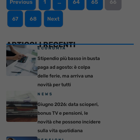
Previous
1
…
64
65
66
67
68
Next
ARTICOLI RECENTI
ECONOMIA
Stipendio più basso in busta
paga ad agosto: è colpa
delle ferie, ma arriva una
novità per tutti
NEWS
Giugno 2026: data scioperi,
bonus TV e pensioni, le
novità che possono incidere
sulla vita quotidiana