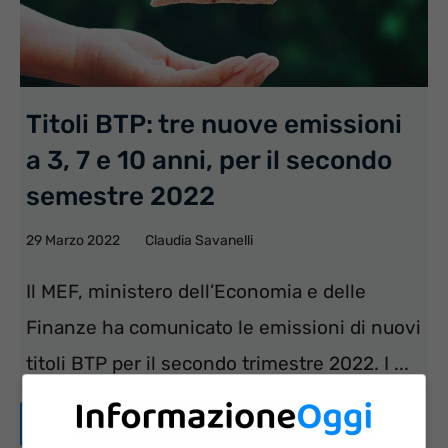
Titoli BTP: tre nuove emissioni
a 3, 7 e 10 anni, per il secondo
semestre 2022
29 Marzo 2022
Claudia Savanelli
Il MEF, ministero dell’Economia e delle
Finanze ha comunicato le emissioni di nuovi
titoli BTP per il secondo trimestre 2022. I ...
Leggi tutto...