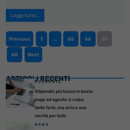
Leggi tutto...
Previous
1
…
65
66
67
68
Next
ARTICOLI RECENTI
ECONOMIA
Stipendio più basso in busta
paga ad agosto: è colpa
delle ferie, ma arriva una
novità per tutti
NEWS