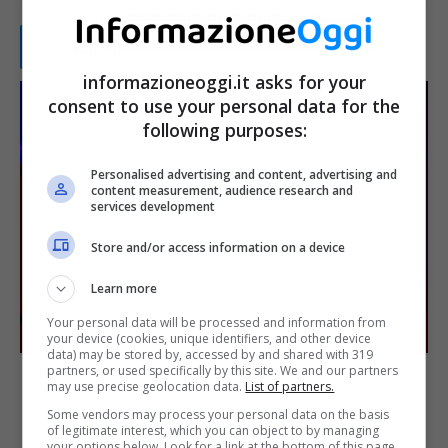
Leggi tutto...
informazioneoggi.it asks for your
consent to use your personal data for the
following purposes:
Personalised advertising and content, advertising and
content measurement, audience research and
services development
Store and/or access information on a device
Learn more
Your personal data will be processed and information from
your device (cookies, unique identifiers, and other device
data) may be stored by, accessed by and shared with 319
partners, or used specifically by this site. We and our partners
Elon Musk, l’uomo d’oro del
may use precise geolocation data.
List of partners.
Some vendors may process your personal data on the basis
2022: quanto guadagna grazie
of legitimate interest, which you can object to by managing
your options below. Look for a link at the bottom of this page