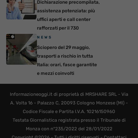
Dichiarazione precompilata,
assistenza potenziata: più
uffici aperti e call center
rafforzati per il 730
NEWS
Sciopero del 29 maggio,
trasporti a rischio in tutta
Italia: orari, fasce garantite
e mezzi coinvolti
Informazioneoggi.it di proprietà di MRSHARE SRL - Via
A. Volta 16 - Palazzo C, 20093 Cologno Monzese (MI) -
Codice Fiscale e Partita I.V.A. 10216150960
Testata Giornalistica registrata presso il Tribunale di
Monza con n°235/2022 del 28/01/2022
Copyright ©2026 - Tutti i diritti riservati -
Contattaci