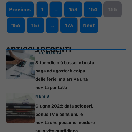
Previous
1
…
153
154
155
156
157
…
173
Next
ARTICOLI RECENTI
ECONOMIA
Stipendio più basso in busta
paga ad agosto: è colpa
delle ferie, ma arriva una
novità per tutti
NEWS
Giugno 2026: data scioperi,
bonus TV e pensioni, le
novità che possono incidere
sulla vita quotidiana