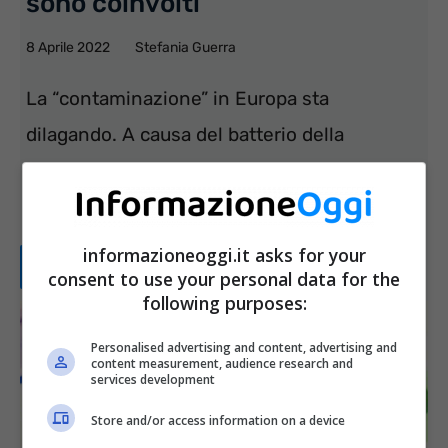
sono coinvolti
8 Aprile 2022
Stefania Guerra
La “contaminazione” in Europa sta
dilagando. A causa del batterio della
Salmonella nel cioccolato già 134 bambini
piccoli sono stati ricoverati. ...
informazioneoggi.it asks for your
Leggi tutto...
consent to use your personal data for the
following purposes:
Personalised advertising and content, advertising and
content measurement, audience research and
services development
Store and/or access information on a device