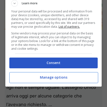
Learn more
Your personal data will be processed and information from
your device (cookies, unique identifiers, and other device
data) may be stored by, accessed by and shared with 319
partners, or used specifically by this site. We and our partners
may use precise geolocation data.
List of partners.
Some vendors may process your personal data on the basis
of legitimate interest, which you can object to by managing
Assegno Unico arriva oggi a
your options below. Look for a link at the bottom of this page
or in the site menu to manage or withdraw consent in privacy
tantissimi beneficiari: ecco per
and cookie settings.
chi
Consent
8 Aprile 2022
Stefania Guerra
Manage options
L’erogazione a beneficio delle famiglie con
figli non è sempre uguale. L’assegno Unico
arriva oggi per alcune categorie che
l’avevano richiesto. ...