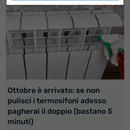
Ottobre è arrivato: se non
pulisci i termosifoni adesso
pagherai il doppio (bastano 5
minuti)