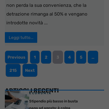
non perda la sua convenienza, che la
detrazione rimanga al 50% e vengano
introdotte novità ...
Leggi tutto...
Previous
1
2
3
4
5
…
215
Next
ARTICOLI RECENTI
ECONOMIA
Stipendio più basso in busta
paga ad agosto: è colpa