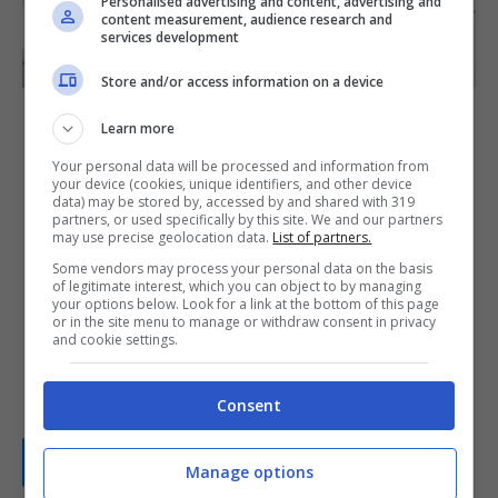
Personalised advertising and content, advertising and
content measurement, audience research and
services development
Store and/or access information on a device
Anche tu utilizzi male la
Learn more
lavatrice: questa funzione ti fa
Your personal data will be processed and information from
your device (cookies, unique identifiers, and other device
data) may be stored by, accessed by and shared with 319
risparmiare l’80% dei consumi
partners, or used specifically by this site. We and our partners
may use precise geolocation data.
List of partners.
30 Settembre 2025
Samanta Airoldi
Some vendors may process your personal data on the basis
of legitimate interest, which you can object to by managing
your options below. Look for a link at the bottom of this page
La maggior parte di noi ha sempre sbagliato
or in the site menu to manage or withdraw consent in privacy
and cookie settings.
ad utilizzare la lavatrice con la conseguenza
che le bollette sono sempre più ...
Consent
Leggi tutto...
Manage options