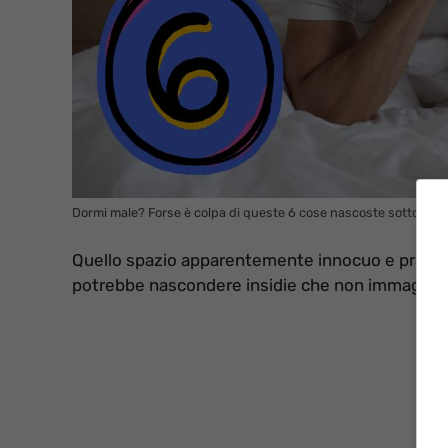
Dormi male? Forse è colpa di queste 6 cose nascoste sotto il tuo
Quello spazio apparentemente innocuo e pratico
potrebbe nascondere insidie che non immagini