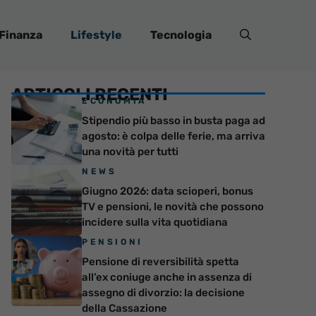
Finanza
Lifestyle
Tecnologia
ARTICOLI RECENTI
ECONOMIA
Stipendio più basso in busta paga ad
agosto: è colpa delle ferie, ma arriva
una novità per tutti
NEWS
Giugno 2026: data scioperi, bonus
TV e pensioni, le novità che possono
incidere sulla vita quotidiana
PENSIONI
Pensione di reversibilità spetta
all’ex coniuge anche in assenza di
assegno di divorzio: la decisione
della Cassazione