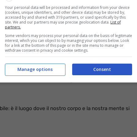
Your personal data will be processed and information from your device
(cookies, unique identifiers, and other device data) may be stored by,
accessed by and shared with 319 partners, or used specifically by this
site. We and our partners may use precise geolocation data.
List of
partners.
Some vendors may process your personal data on the basis of legitimate
interest, which you can object to by managing your options below. Look
stri di Feng Shui concordano su un punto
for a link at the bottom of this page or in the site menu to manage or
withdraw consent in privacy and cookie settings.
 conservare qualsiasi cosa. Alcuni luoghi della casa
ri che richiedono attenzione e cura specifiche.
Manage options
Consent
to è così delicato per il nostro
ile: è il luogo dove il nostro corpo e la nostra mente si