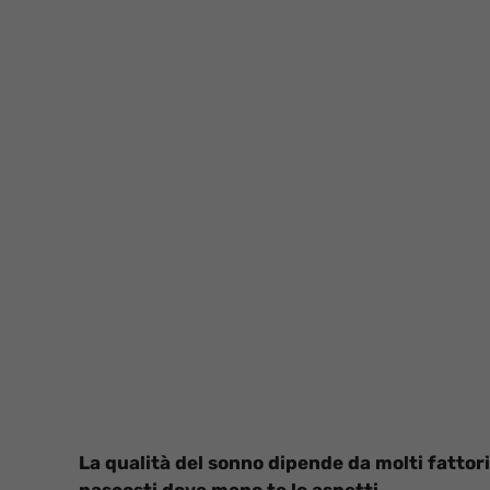
La qualità del sonno dipende da molti fattor
nascosti dove meno te lo aspetti.