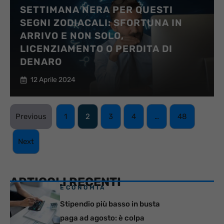
SETTIMANA NERA PER QUESTI
SEGNI ZODIACALI: SFORTUNA IN
ARRIVO E NON SOLO,
LICENZIAMENTO O PERDITA DI
DENARO
12 Aprile 2024
Previous
1
2
3
4
…
48
Next
ARTICOLI RECENTI
ECONOMIA
Stipendio più basso in busta
paga ad agosto: è colpa