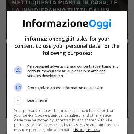
METTI QUESTA PIANTA IN CASA, TE
LA INVIDIERANNO TUTTI: DAI UN
TOCCO DI BELLEZZA ALLA TUA CASA
17 Aprile 2024
informazioneoggi.it asks for your
consent to use your personal data for the
following purposes:
Personalised advertising and content, advertising and
content measurement, audience research and
OFFERTE LIDL PAZZESCHE, CAPI
services development
D’ABBIGLIAMENTO A PREZZI
Store and/or access information on a device
SCONTATISSIMI: FAI IN FRETTA
POTREBBERO TERMINARE
Learn more
17 Aprile 2024
Your personal data will be processed and information from
your device (cookies, unique identifiers, and other device
data) may be stored by, accessed by and shared with 319
partners, or used specifically by this site. We and our partners
may use precise geolocation data.
List of partners.