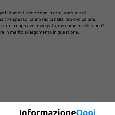
atti domestici mettono in atto una serie di
che spesso hanno radici nella loro evoluzione;
ia ciotola dopo aver mangiato, ma come mai lo fanno?
re in merito all’argomento in questione.