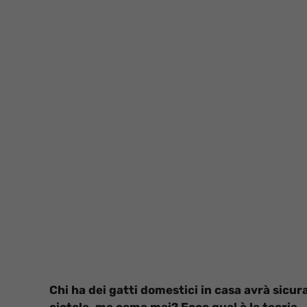
Chi ha dei gatti domestici in casa avrà sicu
ciotola, ma come mai? Ecco qual è la teoria