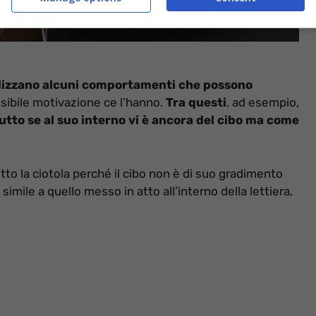
ilizzano alcuni comportamenti che possono
usibile motivazione ce l’hanno.
Tra questi
, ad esempio,
tutto se al suo interno vi è ancora del cibo ma come
to la ciotola perché il cibo non è di suo gradimento
mile a quello messo in atto all’interno della lettiera,