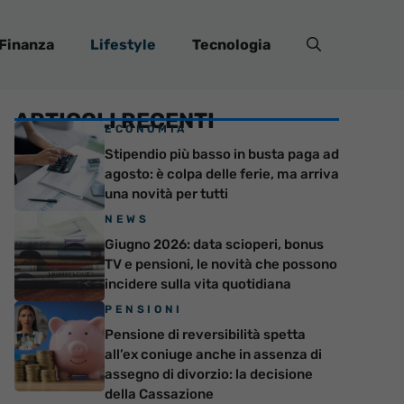
Finanza
Lifestyle
Tecnologia
ARTICOLI RECENTI
ECONOMIA
Stipendio più basso in busta paga ad
agosto: è colpa delle ferie, ma arriva
una novità per tutti
NEWS
Giugno 2026: data scioperi, bonus
TV e pensioni, le novità che possono
incidere sulla vita quotidiana
PENSIONI
Pensione di reversibilità spetta
all’ex coniuge anche in assenza di
assegno di divorzio: la decisione
della Cassazione