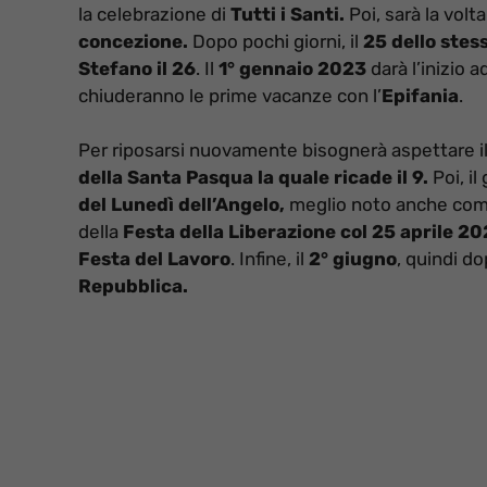
la celebrazione di
Tutti i Santi.
Poi, sarà la volta
concezione.
Dopo pochi giorni, il
25 dello stes
Stefano il 26
. Il
1° gennaio 2023
darà l’inizio 
chiuderanno le prime vacanze con l’
Epifania
.
Per riposarsi nuovamente bisognerà aspettare i
della Santa Pasqua la quale ricade il 9.
Poi, il
del Lunedì dell’Angelo,
meglio noto anche come
della
Festa della Liberazione col 25 aprile 2
Festa del Lavoro
. Infine, il
2° giugno
, quindi d
Repubblica.