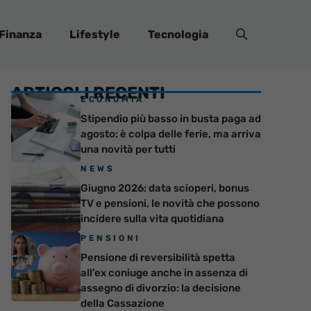
Finanza
Lifestyle
Tecnologia
ARTICOLI RECENTI
ECONOMIA
Stipendio più basso in busta paga ad
agosto: è colpa delle ferie, ma arriva
una novità per tutti
NEWS
Giugno 2026: data scioperi, bonus
TV e pensioni, le novità che possono
incidere sulla vita quotidiana
PENSIONI
Pensione di reversibilità spetta
all’ex coniuge anche in assenza di
assegno di divorzio: la decisione
della Cassazione