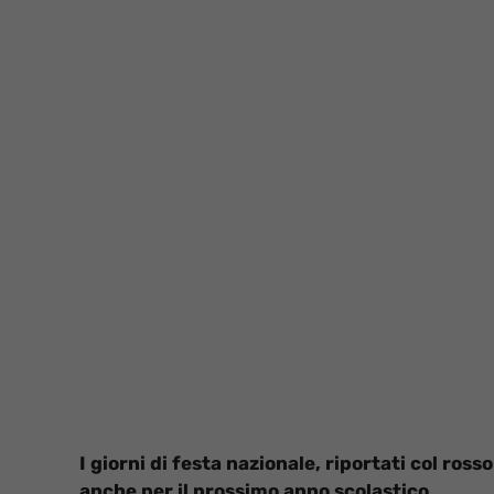
I giorni di festa nazionale, riportati col ros
anche per il prossimo anno scolastico.