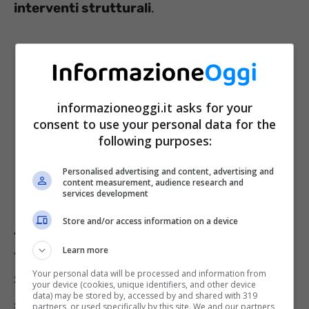
interventi strutturali
.
informazioneoggi.it asks for your
consent to use your personal data for the
following purposes:
Personalised advertising and content, advertising and
content measurement, audience research and
services development
Store and/or access information on a device
A rilanciare la riflessione è anche l’
INPS
, per
Learn more
voce del suo presidente Gabriele Fava.
Your personal data will be processed and information from
Secondo l’Istituto, il problema non si risolve
your device (cookies, unique identifiers, and other device
data) may be stored by, accessed by and shared with 319
semplicemente innalzando l’età di uscita dal
partners, or used specifically by this site. We and our partners