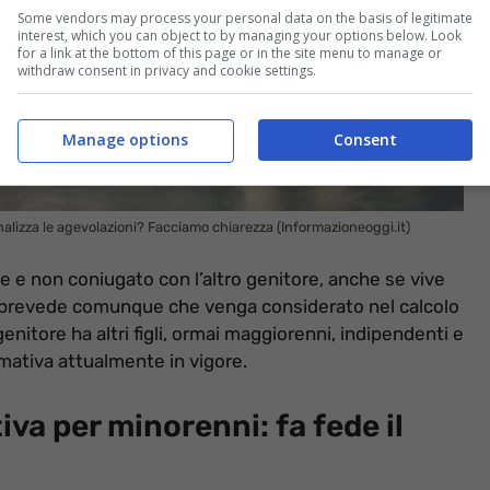
Some vendors may process your personal data on the basis of legitimate
interest, which you can object to by managing your options below. Look
for a link at the bottom of this page or in the site menu to manage or
withdraw consent in privacy and cookie settings.
Manage options
Consent
lizza le agevolazioni? Facciamo chiarezza (Informazioneoggi.it)
e e non coniugato con l’altro genitore, anche se vive
ge prevede comunque che venga considerato nel calcolo
nitore ha altri figli, ormai maggiorenni, indipendenti e
rmativa attualmente in vigore.
a per minorenni: fa fede il