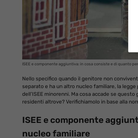
ISEE e componente aggiuntiva: in cosa consiste e di quanto pena
Nello specifico quando il genitore non convivent
separato e ha un altro nucleo familiare, la leg
dell’ISEE minorenni. Ma cosa accade se questo ge
residenti altrove? Verifichiamolo in base alla no
ISEE e componente aggiuntiv
nucleo familiare