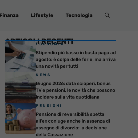
Finanza
Lifestyle
Tecnologia
ARTICOLI RECENTI
ECONOMIA
Stipendio più basso in busta paga ad
agosto: è colpa delle ferie, ma arriva
una novità per tutti
NEWS
Giugno 2026: data scioperi, bonus
TV e pensioni, le novità che possono
incidere sulla vita quotidiana
PENSIONI
Pensione di reversibilità spetta
all’ex coniuge anche in assenza di
assegno di divorzio: la decisione
della Cassazione