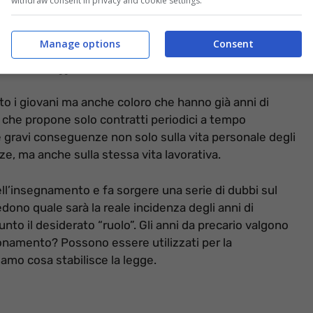
withdraw consent in privacy and cookie settings.
Manage options
Consent
informazioneoggi.it)
o i giovani ma anche coloro che hanno già anni di
a che propone solo contratti periodici a tempo
gravi conseguenze non solo sulla vita personale degli
ze, ma anche sulla stessa vita lavorativa.
dell’insegnamento e fa sorgere una serie di dubbi sul
edono quale sarà la reale incidenza degli anni di
to il desiderato “ruolo”. Gli anni da precario valgono
nsionamento? Possono essere utilizzati per la
amo cosa stabilisce la legge.