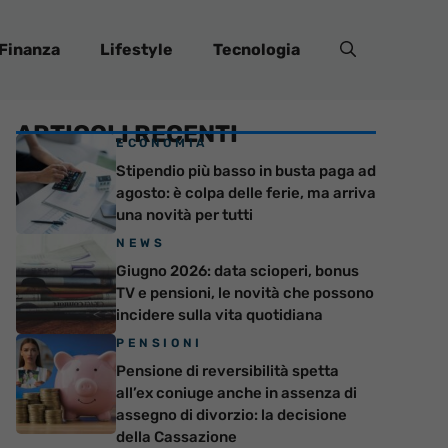
Finanza
Lifestyle
Tecnologia
ARTICOLI RECENTI
ECONOMIA
Stipendio più basso in busta paga ad
agosto: è colpa delle ferie, ma arriva
una novità per tutti
NEWS
Giugno 2026: data scioperi, bonus
TV e pensioni, le novità che possono
incidere sulla vita quotidiana
PENSIONI
Pensione di reversibilità spetta
all’ex coniuge anche in assenza di
assegno di divorzio: la decisione
della Cassazione