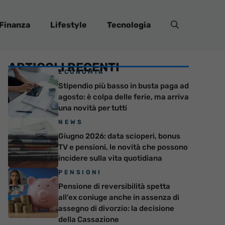
Finanza
Lifestyle
Tecnologia
ARTICOLI RECENTI
ECONOMIA
Stipendio più basso in busta paga ad
agosto: è colpa delle ferie, ma arriva
una novità per tutti
NEWS
Giugno 2026: data scioperi, bonus
TV e pensioni, le novità che possono
incidere sulla vita quotidiana
PENSIONI
Pensione di reversibilità spetta
all’ex coniuge anche in assenza di
assegno di divorzio: la decisione
della Cassazione