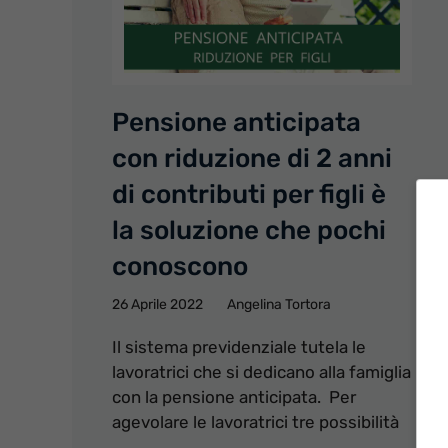
Pensione anticipata
con riduzione di 2 anni
di contributi per figli è
la soluzione che pochi
conoscono
26 Aprile 2022
Angelina Tortora
Il sistema previdenziale tutela le
lavoratrici che si dedicano alla famiglia
con la pensione anticipata. Per
agevolare le lavoratrici tre possibilità
...