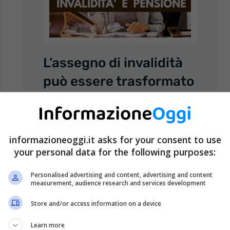
L’assegno di invalidità
può essere trasformato
in pensione di
vecchiaia? La risposta
non lascia dubbi
informazioneoggi.it asks for your consent to use
your personal data for the following purposes:
26 Aprile 2022
Claudia Savanelli
Personalised advertising and content, advertising and content
L’assegno di invalidità, erogato
measurement, audience research and services development
dall’INPS, spetta ai lavoratori
dipendenti e autonomi iscritti all’AGO
Store and/or access information on a device
(Assicurazione Generale Obbligatoria).
Learn more
Non solo. È necessario che ...