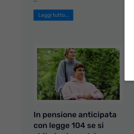
Leggi tutto...
In pensione anticipata
con legge 104 se si