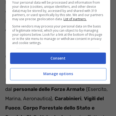
serie
, compromettendo la qualità della vita
Your personal data will be processed and information from
your device (cookies, unique identifiers, and other device
del paziente. Nelle ipotesi più gravi, infatti,
data) may be stored by, accessed by and shared with 319
partners, or used specifically by this site. We and our partners
may use precise geolocation data.
List of partners.
possono verificarsi delle
riduzioni delle
Some vendors may process your personal data on the basis
capacità psico-motorie
.
of legitimate interest, which you can object to by managing
your options below. Look for a link at the bottom of this page
or in the site menu to manage or withdraw consent in privacy
and cookie settings.
Inabilità al lavoro: quando si ha
diritto alla pensione
Consent
privilegiata?
Manage options
La
pensione privilegiata
può essere richiesta
dal
personale delle Forze Armate
(Esercito,
Marina, Aeronautica),
Carabinieri
,
Vigili del
Fuoco
,
Corpo Forestale dello Stato
e