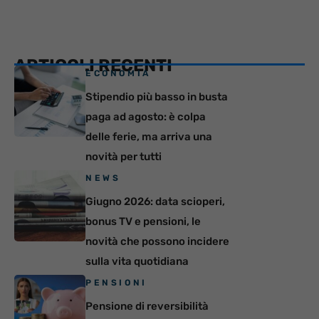
ARTICOLI RECENTI
ECONOMIA
Stipendio più basso in busta
paga ad agosto: è colpa
delle ferie, ma arriva una
novità per tutti
NEWS
Giugno 2026: data scioperi,
bonus TV e pensioni, le
novità che possono incidere
sulla vita quotidiana
PENSIONI
Pensione di reversibilità