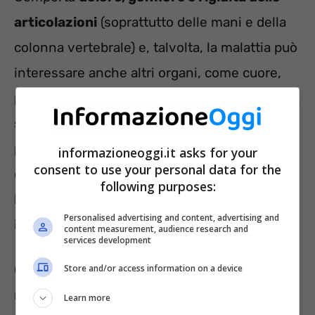
articolazioni
(soprattutto delle mani e della
colonna vertebrale) e, talvolta, la malattia può
interessare anche altri organi, come cuore,
polmoni, reni e occhi. Attualmente, purtroppo,
sono ancora ignote le cause scatenanti di tale
patologia, tranne la circostanza che essa ha
informazioneoggi.it asks for your
consent to use your personal data for the
origine quando il sistema immunitario attacca
following purposes:
le cellule del corpo umano, causando
Personalised advertising and content, advertising and
infiammazioni.
content measurement, audience research and
services development
Quel che è certo, però, è che si tratta di una
Store and/or access information on a device
malattia che può avere
conseguenze anche
Learn more