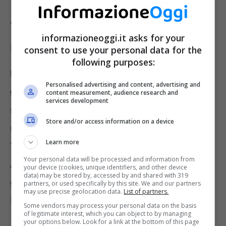
Vale Rossi e Luca Marini: la
informazioneoggi.it asks for your
passione per la MotoGp
consent to use your personal data for the
following purposes:
Luca Marini è cresciuto, ammirando le
Personalised advertising and content, advertising and
gesta in pista del Dottore.
La sua carriera è
content measurement, audience research and
services development
stata costellata di trionfi, a partire dalle classi
Store and/or access information on a device
minori. Ben prima di essere conosciuto come
Learn more
The Doctor, il #46 ha illuminato la scena in
Your personal data will be processed and information from
Aprilia. Trovando il modo di fare la voce
your device (cookies, unique identifiers, and other device
data) may be stored by, accessed by and shared with 319
grossa in Honda, nella delicata fase del post
partners, or used specifically by this site. We and our partners
may use precise geolocation data.
List of partners.
Doohan.
Some vendors may process your personal data on the basis
of legitimate interest, which you can object to by managing
your options below. Look for a link at the bottom of this page