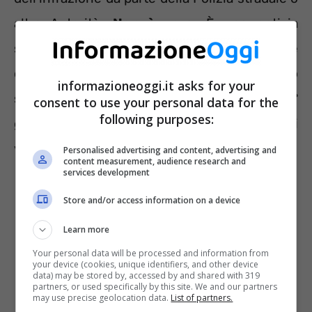
altra Autorità.
Non è vero
. È una notizia
sbagliata anche quella che riporta il termine
della prescrizione in cinque anni. Il bollo auto
informazioneoggi.it asks for your
si prescrive
in tre anni
(partendo dal 1°
consent to use your personal data for the
following purposes:
gennaio dell’anno successivo a quello di
versamento della tassa).
Personalised advertising and content, advertising and
content measurement, audience research and
services development
Store and/or access information on a device
Learn more
Your personal data will be processed and information from
your device (cookies, unique identifiers, and other device
data) may be stored by, accessed by and shared with 319
partners, or used specifically by this site. We and our partners
may use precise geolocation data.
List of partners.