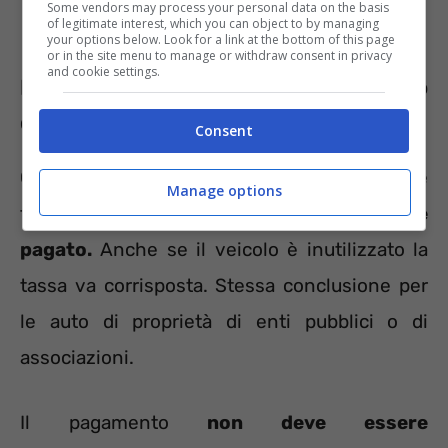
Some vendors may process your personal data on the basis
of legitimate interest, which you can object to by managing
your options below. Look for a link at the bottom of this page
or in the site menu to manage or withdraw consent in privacy
and cookie settings.
E le notizie sbagliare non finiscono
qui
Consent
Continuiamo con la falsa idea che se l’auto è
Manage options
ferma in garage il bollo
non deve essere
pagato.
Anche se il veicolo è inutilizzato la
tassa va corrisposta. Stessa conclusione per
le auto di proprietà di enti pubblici o di
associazioni.
Il pagamento
non deve essere