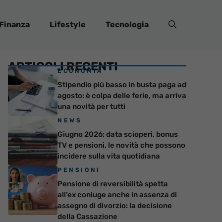
Finanza
Lifestyle
Tecnologia
ARTICOLI RECENTI
ECONOMIA
Stipendio più basso in busta paga ad
agosto: è colpa delle ferie, ma arriva
una novità per tutti
NEWS
Giugno 2026: data scioperi, bonus
TV e pensioni, le novità che possono
incidere sulla vita quotidiana
PENSIONI
Pensione di reversibilità spetta
all’ex coniuge anche in assenza di
assegno di divorzio: la decisione
della Cassazione