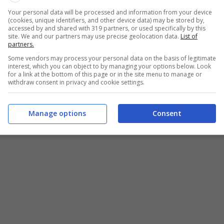
tenza ai familiari anziani o disabili, possono godere di
Your personal data will be processed and information from your device
(cookies, unique identifiers, and other device data) may be stored by,
-quadro per l’assistenza, l’integrazione sociale e
accessed by and shared with 319 partners, or used specifically by this
92
a sancire tale diritto.
site. We and our partners may use precise geolocation data.
List of
partners.
Some vendors may process your personal data on the basis of legitimate
 stessi lavoratori disabili, affinché svolgano cure e
interest, which you can object to by managing your options below. Look
erenti
:
for a link at the bottom of this page or in the site menu to manage or
withdraw consent in privacy and cookie settings.
Manage options
Consent