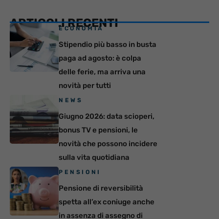
ARTICOLI RECENTI
ECONOMIA
Stipendio più basso in busta
paga ad agosto: è colpa
delle ferie, ma arriva una
novità per tutti
NEWS
Giugno 2026: data scioperi,
bonus TV e pensioni, le
novità che possono incidere
sulla vita quotidiana
PENSIONI
Pensione di reversibilità
spetta all’ex coniuge anche
in assenza di assegno di