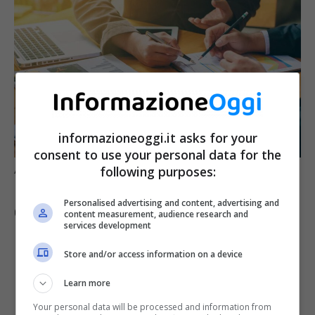
informazioneoggi.it asks for your
consent to use your personal data for the
following purposes:
Aiuti alle imprese – Informazioneoggi.it
Personalised advertising and content, advertising and
Gli aiuti per il 2024 sono:
content measurement, audience research and
services development
Store and/or access information on a device
Nuova Sabatini;
Resto al Sud;
Learn more
Fondo PMI creative;
Your personal data will be processed and information from