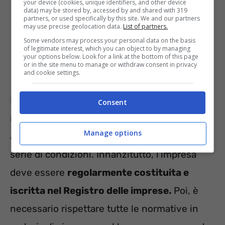
your device (cookies, unique identifiers, and other device
data) may be stored by, accessed by and shared with 319
Bonus ristoranti, pasticcerie e
partners, or used specifically by this site. We and our partners
may use precise geolocation data.
List of partners.
gelaterie;
Some vendors may process your personal data on the basis
Bonus Energia imprese;
of legitimate interest, which you can object to by managing
your options below. Look for a link at the bottom of this page
or in the site menu to manage or withdraw consent in privacy
Agevolazioni Green News Deal Italia.
and cookie settings.
L’accesso ai contributi a fondo perduto è
Consent
riconosciuto solo ad alcune categorie di
Manage options
attività imprenditoriali che rispettano una
serie di condizioni. Innanzitutto, l’impresa
deve essere
regolarmente costituita e
iscritta nel Registro delle imprese.
Poi, è
necessario rispettare tutte le normative in