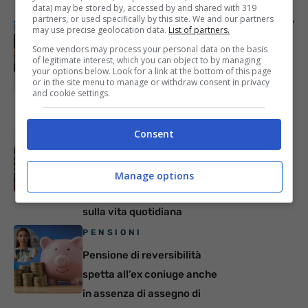
data) may be stored by, accessed by and shared with 319
ARTICOLI RECENTI
partners, or used specifically by this site. We and our partners
may use precise geolocation data.
List of partners.
ECONOMIA
Some vendors may process your personal data on the basis
Stipendio più basso in busta
of legitimate interest, which you can object to by managing
your options below. Look for a link at the bottom of this page
paga ad agosto: è colpa
or in the site menu to manage or withdraw consent in privacy
delle ferie, ma arriva una
and cookie settings.
novità per tutti
NEWS
Consent
Giugno 2026: data scioperi,
bonus TV e pensioni, le
Manage options
novità che possono incidere
sulla vita quotidiana
PENSIONI
Pensione di reversibilità
spetta all’ex coniuge anche
in assenza di assegno di