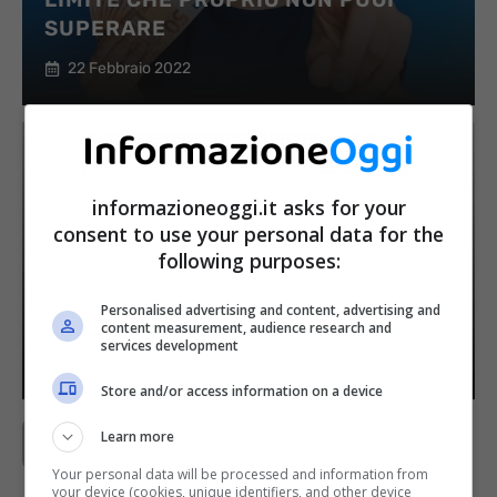
SUPERARE
22 Febbraio 2022
informazioneoggi.it asks for your
consent to use your personal data for the
following purposes:
PENSIONE, ATTENZIONE: CHI NON
INVIA QUESTO MODULO ENTRO IL 28
Personalised advertising and content, advertising and
FEBBRAIO PERDE L’ASSEGNO
content measurement, audience research and
services development
22 Febbraio 2022
Store and/or access information on a device
Learn more
Previous
1
…
18
19
20
Your personal data will be processed and information from
your device (cookies, unique identifiers, and other device