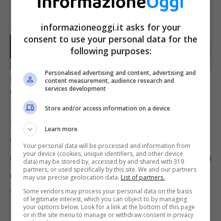
informazioneoggi.it asks for your
consent to use your personal data for the
following purposes:
Personalised advertising and content, advertising and
Pensione anticipata e pagamento primo assegno –
content measurement, audience research and
services development
Informazioneoggi.it
Store and/or access information on a device
Per accedere alla pensione anticipata non è
Learn more
richiesto il requisito anagrafica, ma solo
Your personal data will be processed and information from
your device (cookies, unique identifiers, and other device
quello contributivo, ed esattamente: anzianità
data) may be stored by, accessed by and shared with 319
partners, or used specifically by this site. We and our partners
contributiva di 42 e 10 mesi per l’uomo e 41 e
may use precise geolocation data.
List of partners.
Some vendors may process your personal data on the basis
10 mesi per la donna.
of legitimate interest, which you can object to by managing
your options below. Look for a link at the bottom of this page
or in the site menu to manage or withdraw consent in privacy