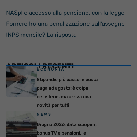
NASpI e accesso alla pensione, con la legge
Fornero ho una penalizzazione sull’assegno
INPS mensile? La risposta
ARTICOLI RECENTI
ECONOMIA
Stipendio più basso in busta
paga ad agosto: è colpa
delle ferie, ma arriva una
novità per tutti
NEWS
Giugno 2026: data scioperi,
bonus TV e pensioni, le