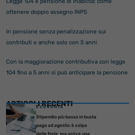
Legge 104 e pensione di inabilità: come
ottenere doppio assegno INPS
In pensione senza penalizzazione sui
contributi e anche solo con 5 anni
Con la maggiorazione contributiva con legge
104 fino a 5 anni si può anticipare la pensione
ARTICOLI RECENTI
ECONOMIA
Stipendio più basso in busta
paga ad agosto: è colpa
delle ferie, ma arriva una