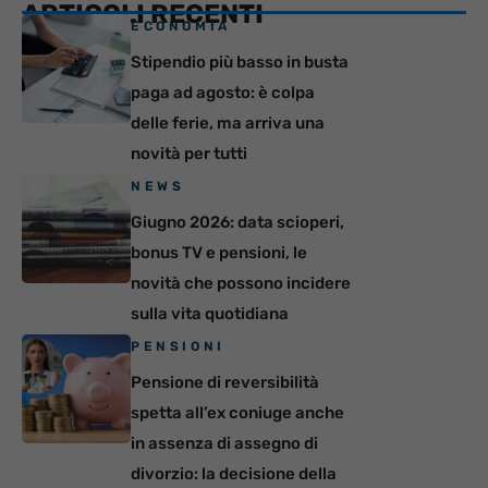
ARTICOLI RECENTI
ECONOMIA
Stipendio più basso in busta
paga ad agosto: è colpa
delle ferie, ma arriva una
novità per tutti
NEWS
Giugno 2026: data scioperi,
bonus TV e pensioni, le
novità che possono incidere
sulla vita quotidiana
PENSIONI
Pensione di reversibilità
spetta all’ex coniuge anche
in assenza di assegno di
divorzio: la decisione della