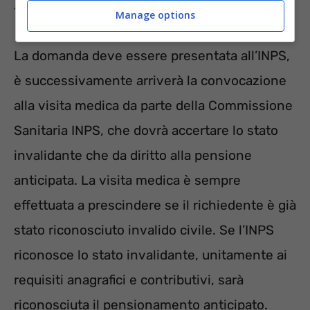
12 mesi.
Manage options
La domanda deve essere presentata all’INPS,
è successivamente arriverà la convocazione
alla visita medica da parte della Commissione
Sanitaria INPS, che dovrà accertare lo stato
invalidante che da diritto alla pensione
anticipata. La visita medica è sempre
effettuata a prescindere se il richiedente è già
stato riconosciuto invalido civile. Se l’INPS
riconosce lo stato invalidante, unitamente ai
requisiti anagrafici e contributivi, sarà
riconosciuta il pensionamento anticipato.