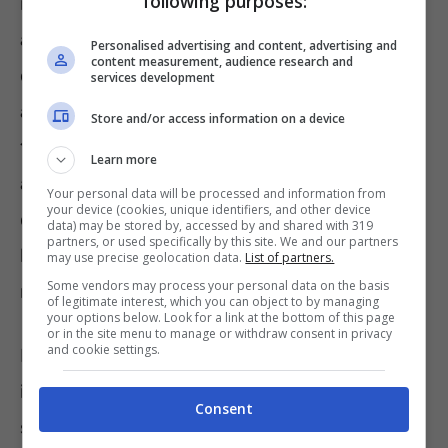
following purposes:
riguarda i lavoratori dipendenti iscritti
all’Assicurazione Generale Obbligatoria (AGO)
Personalised advertising and content, advertising and
content measurement, audience research and
e ai fondi di previdenza sostitutivi, che
services development
abbiamo una contribuzione al 31 dicembre
Store and/or access information on a device
1995. Non possono fare richiesta i lavoratori
Learn more
autonomi o i dipendenti pubblici. Per
Your personal data will be processed and information from
your device (cookies, unique identifiers, and other device
quest’ultimi esiste la pensione di inabilità
data) may be stored by, accessed by and shared with 319
partners, or used specifically by this site. We and our partners
lavorativa senza requisito anagrafico, ma con
may use precise geolocation data.
List of partners.
Some vendors may process your personal data on the basis
requisiti diversi.
of legitimate interest, which you can object to by managing
your options below. Look for a link at the bottom of this page
or in the site menu to manage or withdraw consent in privacy
and cookie settings.
La pensione di vecchiaia anticipata per
invalidità è erogata dal primo giorno del mese
Consent
successivo e prevede una finestra mobile di