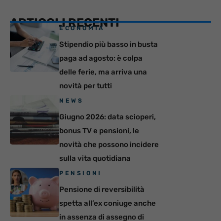
ARTICOLI RECENTI
ECONOMIA
Stipendio più basso in busta
paga ad agosto: è colpa
delle ferie, ma arriva una
novità per tutti
NEWS
Giugno 2026: data scioperi,
bonus TV e pensioni, le
novità che possono incidere
sulla vita quotidiana
PENSIONI
Pensione di reversibilità
spetta all’ex coniuge anche
in assenza di assegno di