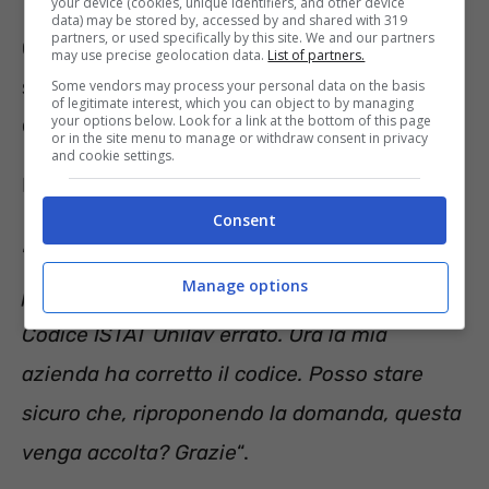
your device (cookies, unique identifiers, and other device
data) may be stored by, accessed by and shared with 319
partners, or used specifically by this site. We and our partners
Codice ISTAT errato: quali effetti ci
may use precise geolocation data.
List of partners.
sono sulla pensione anticipata e
Some vendors may process your personal data on the basis
of legitimate interest, which you can object to by managing
come rimediare alle incongruenze?
your options below. Look for a link at the bottom of this page
or in the site menu to manage or withdraw consent in privacy
and cookie settings.
In Redazione è giunto il seguente quesito:
Consent
”
Salve, ho presentato domanda per la
Manage options
pensione ma mi è stata respinta a causa del
Codice ISTAT Unilav errato. Ora la mia
azienda ha corretto il codice. Posso stare
sicuro che, riproponendo la domanda, questa
venga accolta? Grazie
“.