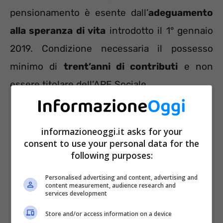
pensionamento è esente dall’
adeguamento
alla speranza di vita
introdotto il 1° gennaio
2019. Condizione necessaria il possesso
minimo di
trent’anni di contributi
e non
essere titolare dell’APE Sociale.
informazioneoggi.it asks for your
consent to use your personal data for the
following purposes:
Personalised advertising and content, advertising and
content measurement, audience research and
services development
Store and/or access information on a device