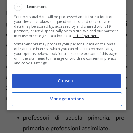
Learn more
Le quindici categorie elencate, dunque,
Your personal data will be processed and information from
your device (cookies, unique identifiers, and other device
possono accedere alla
pensione per precoci
data) may be stored by, accessed by and shared with 319
partners, or used specifically by this site. We and our partners
oppure dell’
APE Sociale
nonché della
may use precise geolocation data.
List of partners.
Some vendors may process your personal data on the basis
dispensa dall’adeguamento alla speranza di
of legitimate interest, which you can object to by managing
your options below. Look for a link at the bottom of this page
vita. Le categorie aggiunte
or in the site menu to manage or withdraw consent in privacy
and cookie settings.
successivamente
, invece, possono
approfittare dell’APE Sociale. Dal 1° gennaio
Consent
2022 rientrano tra i lavoratori che svolgono
mansioni gravose:
Manage options
professori di scuola primaria, pre-
primaria e professioni assimilate,