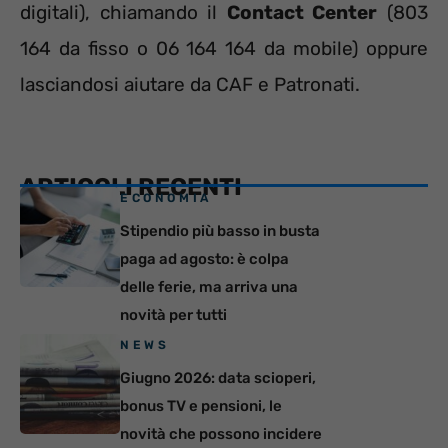
digitali), chiamando il
Contact Center
(803
164 da fisso o 06 164 164 da mobile) oppure
lasciandosi aiutare da CAF e Patronati.
ARTICOLI RECENTI
ECONOMIA
Stipendio più basso in busta
paga ad agosto: è colpa
delle ferie, ma arriva una
novità per tutti
NEWS
Giugno 2026: data scioperi,
bonus TV e pensioni, le
novità che possono incidere