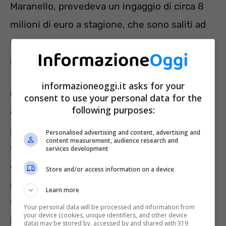
Maranello, prevedeva un ingaggio di circa 8
milioni di euro a stagione, che sono saliti ad
10 e qualcosa dopo il rinnovo biennale fatto lo
scorso anno ad Imola.
informazioneoggi.it asks for your
Carlitos andrà in scadenza a fine 2024, così
consent to use your personal data for the
following purposes:
come
Charles Leclerc
, che lo scorso anno ha
percepito più di 20 milioni grazie ai bonus
Personalised advertising and content, advertising and
content measurement, audience research and
vittorie ed al secondo posto ottenuto in
services development
classifica mondiale. Per lo spagnolo, il
Store and/or access information on a device
passaggio in
Ferrari
è stato fondamentale in
Learn more
termini di ricchezza personale, visto che in
Your personal data will be processed and information from
your device (cookies, unique identifiers, and other device
McLaren
guadagnava molto meno
, per non
data) may be stored by, accessed by and shared with 319