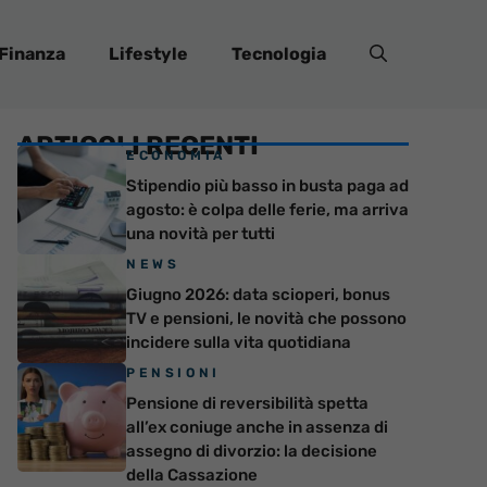
Finanza
Lifestyle
Tecnologia
ARTICOLI RECENTI
ECONOMIA
Stipendio più basso in busta paga ad
agosto: è colpa delle ferie, ma arriva
una novità per tutti
NEWS
Giugno 2026: data scioperi, bonus
TV e pensioni, le novità che possono
incidere sulla vita quotidiana
PENSIONI
Pensione di reversibilità spetta
all’ex coniuge anche in assenza di
assegno di divorzio: la decisione
della Cassazione