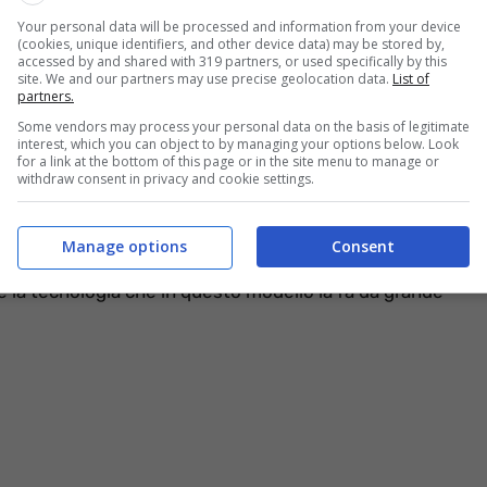
Your personal data will be processed and information from your device
(cookies, unique identifiers, and other device data) may be stored by,
, e c’è da dire che in casa Kia si è spinto molto
accessed by and shared with 319 partners, or used specifically by this
site. We and our partners may use precise geolocation data.
List of
t su strada avevano lasciato aperto tanto spazio alla
partners.
mati anche
i dettagli tecnici che la riguardano.
Some vendors may process your personal data on the basis of legitimate
interest, which you can object to by managing your options below. Look
for a link at the bottom of this page or in the site menu to manage or
 elettrica
withdraw consent in privacy and cookie settings.
 la storia del marchio coreano, e va detto che le
Manage options
Consent
 Suv è lungo 501 centimetri, largo 198 ed alto 175, con un
è la tecnologia che in questo modello la fa da grande