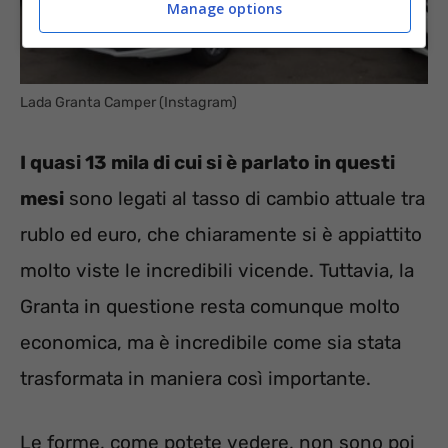
Manage options
Lada Granta Camper (Instagram)
I quasi 13 mila di cui si è parlato in questi
mesi
sono legati al tasso di cambio attuale tra
rublo ed euro, che chiaramente si è appiattito
molto viste le incredibili vicende. Tuttavia, la
Granta in questione resta comunque molto
economica, ma è incredibile come sia stata
trasformata in maniera così importante.
Le forme, come potete vedere, non sono poi