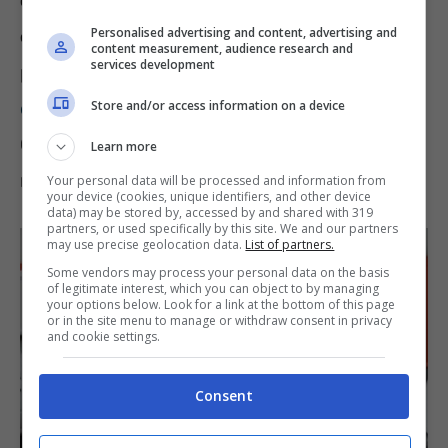
chiare, visto che era stato spacciato per un
Personalised advertising and content, advertising and
camper
che costava soltanto 12.990 euro, un
content measurement, audience research and
services development
prezzo a dir poco basso
per un tipo di veicolo
Store and/or access information on a device
del genere
. In Germania, pensate voi, questa
Granta rivisitata era già stata vista in passato,
Learn more
ma costava quasi 30 mila euro.
Your personal data will be processed and information from
your device (cookies, unique identifiers, and other device
data) may be stored by, accessed by and shared with 319
partners, or used specifically by this site. We and our partners
may use precise geolocation data.
List of partners.
Some vendors may process your personal data on the basis
of legitimate interest, which you can object to by managing
your options below. Look for a link at the bottom of this page
or in the site menu to manage or withdraw consent in privacy
and cookie settings.
Consent