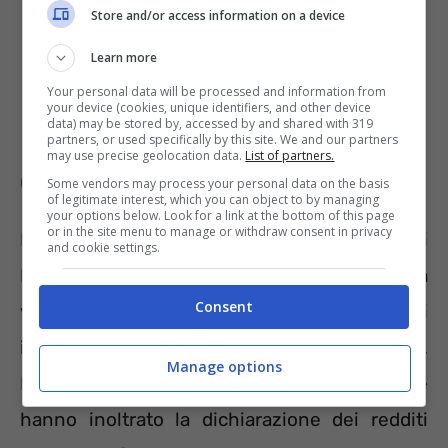
Store and/or access information on a device
Learn more
Your personal data will be processed and information from
your device (cookies, unique identifiers, and other device
data) may be stored by, accessed by and shared with 319
partners, or used specifically by this site. We and our partners
may use precise geolocation data.
List of partners.
Quando arrivano i rimborsi 730
Some vendors may process your personal data on the basis
of legitimate interest, which you can object to by managing
your options below. Look for a link at the bottom of this page
or in the site menu to manage or withdraw consent in privacy
I contribuenti inizieranno a ricevere i rimborsi
and cookie settings.
IRPEF o riguardanti la cedolare secca oppure a
Consent
vedersi trattenute le somme o le rate di
importi a debito
a partire dal mese di luglio
.
Manage options
Nello specifico, saranno i lavoratori che
hanno inoltrato la dichiarazione dei redditi