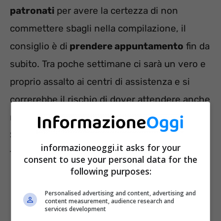
patronati
per avere la certezza di non
commettere sbagli nella compilazione, il
consiglio è di
prendere appuntamento
fin da
subito. Tra poche settimane ci sarà un vero e
proprio assalto ai centri di assistenza e si
correrebbe il rischio di dover attendere anche
mesi prima dell’appuntamento.
Significherebbe ritardare i tempi dei rimborsi
informazioneoggi.it asks for your
fiscali.
consent to use your personal data for the
following purposes:
Personalised advertising and content, advertising and
content measurement, audience research and
services development