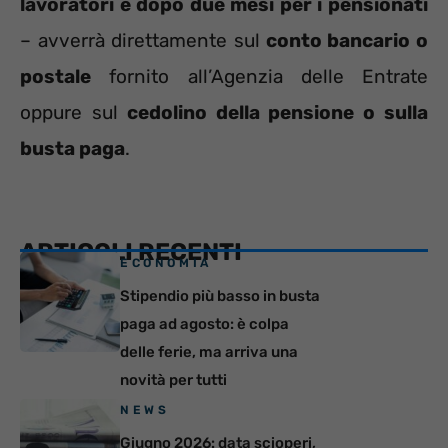
lavoratori e dopo due mesi per i pensionati
– avverrà direttamente sul
conto bancario o
postale
fornito all’Agenzia delle Entrate
oppure sul
cedolino della pensione o sulla
busta paga
.
ARTICOLI RECENTI
ECONOMIA
Stipendio più basso in busta
paga ad agosto: è colpa
delle ferie, ma arriva una
novità per tutti
NEWS
Giugno 2026: data scioperi,