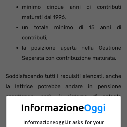
minimo cinque anni di contributi
maturati dal 1996,
un totale minimo di 15 anni di
contributi,
la posizione aperta nella Gestione
Separata con contribuzione maturata.
Soddisfacendo tutti i requisiti elencati, anche
la lettrice potrebbe andare in pensione
accettando, però, il sistema di
calcolo
interamente contributivo
. Inoltre sarà
necessario che il trattamento previdenziale
informazioneoggi.it asks for your