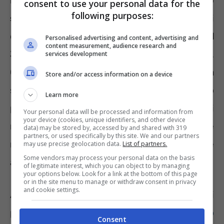
risulti essere almeno
2,8 volte l’assegno
consent to use your personal data for the
following purposes:
sociale.
Rientrando in questa possibilità si
dovrà accettare una perdita di
circa il
Personalised advertising and content, advertising and
content measurement, audience research and
30/50%
sull’assegno pensionistico.
services development
Consigliamo, dunque, di procedere con una
Store and/or access information on a device
simulazione del calcolo dell’assegno
Learn more
pensionistico sul sito dell’INPS per capire se i
Your personal data will be processed and information from
your device (cookies, unique identifiers, and other device
requisiti sono soddisfatti e se conviene
data) may be stored by, accessed by and shared with 319
partners, or used specifically by this site. We and our partners
realmente non attendere i 67 anni e
may use precise geolocation data.
List of partners.
Some vendors may process your personal data on the basis
approfittare del sistema di calcolo misto.
of legitimate interest, which you can object to by managing
your options below. Look for a link at the bottom of this page
or in the site menu to manage or withdraw consent in privacy
and cookie settings.
Altre alternative per chi ha pochi anni di
pensione sono le deroghe Amato.
Ne bastano
Consent