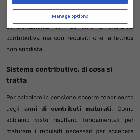
15 ma solamente soddisfacendo specifiche
condizioni
. Poi c’è
la RITA
che permette il
Manage options
pensionamento con 25 anni di anzianità
contributiva ma con requisiti che la lettrice
non soddisfa.
Sistema contributivo, di cosa si
tratta
Per calcolare la pensione occorre tener conto
degli
anni di contributi maturati.
Come
abbiamo visto risultano fondamentali per
maturare i requisiti necessari per accedere