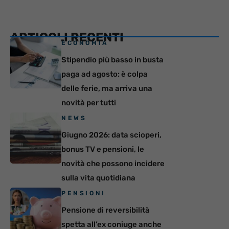
ARTICOLI RECENTI
ECONOMIA
Stipendio più basso in busta
paga ad agosto: è colpa
delle ferie, ma arriva una
novità per tutti
NEWS
Giugno 2026: data scioperi,
bonus TV e pensioni, le
novità che possono incidere
sulla vita quotidiana
PENSIONI
Pensione di reversibilità
spetta all’ex coniuge anche