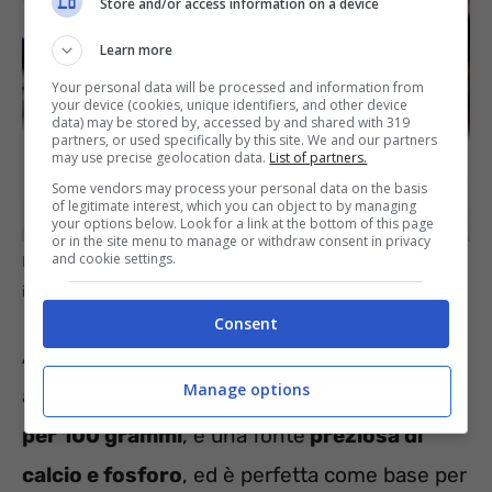
Store and/or access information on a device
Learn more
Your personal data will be processed and information from
your device (cookies, unique identifiers, and other device
data) may be stored by, accessed by and shared with 319
partners, or used specifically by this site. We and our partners
may use precise geolocation data.
List of partners.
Some vendors may process your personal data on the basis
of legitimate interest, which you can object to by managing
your options below. Look for a link at the bottom of this page
or in the site menu to manage or withdraw consent in privacy
and cookie settings.
I latticini che soddisfano il palato senza appesantire –
informazioneoggi.it
Consent
Anche la
ricotta
è un alimento versatile e
Manage options
amico della silhouette. Con sole
146 calorie
per 100 grammi
, è una fonte
preziosa di
calcio e fosforo
, ed è perfetta come base per