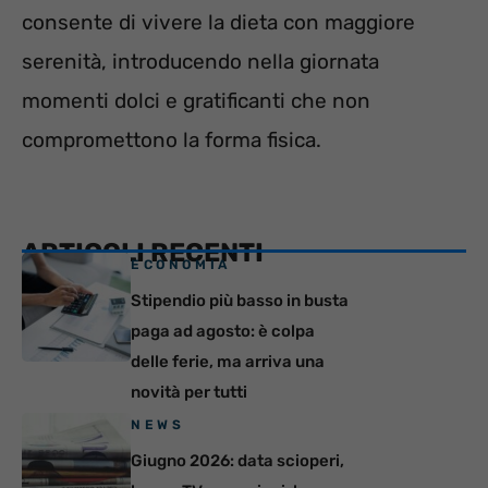
consente di vivere la dieta con maggiore
serenità, introducendo nella giornata
momenti dolci e gratificanti che non
compromettono la forma fisica.
ARTICOLI RECENTI
ECONOMIA
Stipendio più basso in busta
paga ad agosto: è colpa
delle ferie, ma arriva una
novità per tutti
NEWS
Giugno 2026: data scioperi,