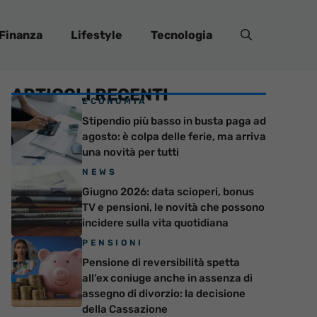
Finanza
Lifestyle
Tecnologia
ARTICOLI RECENTI
ECONOMIA
Stipendio più basso in busta paga ad
agosto: è colpa delle ferie, ma arriva
una novità per tutti
NEWS
Giugno 2026: data scioperi, bonus
TV e pensioni, le novità che possono
incidere sulla vita quotidiana
PENSIONI
Pensione di reversibilità spetta
all’ex coniuge anche in assenza di
assegno di divorzio: la decisione
della Cassazione