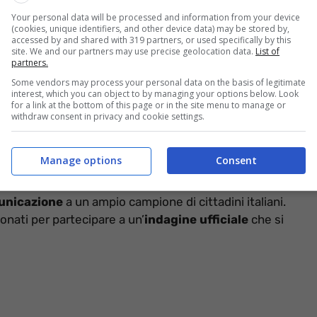
Your personal data will be processed and information from your device
(cookies, unique identifiers, and other device data) may be stored by,
accessed by and shared with 319 partners, or used specifically by this
site. We and our partners may use precise geolocation data.
List of
ignorare – informazioneoggi.it
partners.
Some vendors may process your personal data on the basis of legitimate
ficando l’indirizzo è possibile rendersi conto che, a
interest, which you can object to by managing your options below. Look
ssiva proveniente dall’Ente con cui è possibile interagire
for a link at the bottom of this page or in the site menu to manage or
withdraw consent in privacy and cookie settings.
é è importante partecipare
Manage options
Consent
municazione
a un ampio campione di cittadini italiani.
ionati per partecipare a un’
indagine ufficiale
che si