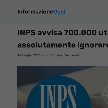
Vai
al
contenuto
INPS avvisa 700.000 ute
assolutamente ignorar
14 Luglio 2025
di
Emanuela Ceccarelli