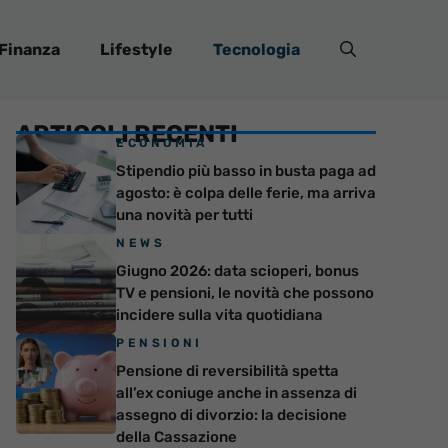
Finanza
Lifestyle
Tecnologia
ARTICOLI RECENTI
ECONOMIA
Stipendio più basso in busta paga ad
agosto: è colpa delle ferie, ma arriva
una novità per tutti
NEWS
Giugno 2026: data scioperi, bonus
TV e pensioni, le novità che possono
incidere sulla vita quotidiana
PENSIONI
Pensione di reversibilità spetta
all’ex coniuge anche in assenza di
assegno di divorzio: la decisione
della Cassazione