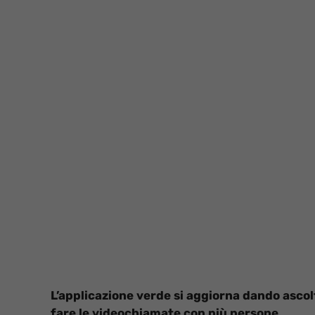
L’applicazione verde si aggiorna dando ascolt
fare le videochiamate con più persone.