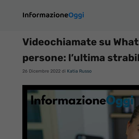
Vai
al
contenuto
Videochiamate su Whats
persone: l’ultima strabi
26 Dicembre 2022
di
Katia Russo