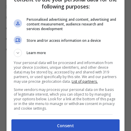
following purposes:
Inoltre, spiega che il rivenditore in questione
utilizza una Partita IVA regolarmente iscritta
Personalised advertising and content, advertising and
content measurement, audience research and
come commerciante di legnami, ma una volta
services development
contattata l’azienda avrebbe spiegato di
Store and/or access information on a device
essere all’oscuro di tale rivendita online.
Learn more
Your personal data will be processed and information from
your device (cookies, unique identifiers, and other device
data) may be stored by, accessed by and shared with 319
partners, or used specifically by this site. We and our partners
may use precise geolocation data.
List of partners.
Some vendors may process your personal data on the basis
of legitimate interest, which you can object to by managing
your options below. Look for a link at the bottom of this page
or in the site menu to manage or withdraw consent in privacy
and cookie settings.
Consent