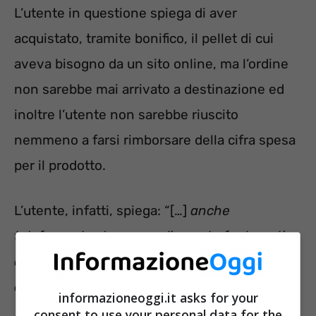
L’utente in questione spiega di aver
acquistato, tramite bonifico, il pellet di cui
aveva bisogno da un sito online, ma l’ordine
non sarebbe mai arrivato a destinazione ed
inoltre l’utente non sarebbe riuscito
nemmeno a farsi rimborsare della cifra spesa
per il prodotto.
L’utente, infatti, spiega: “[…]
anche
telefonando al numero di questa fantomatica
ditta riagganciano quando si parla
di risarcimento
[…]”.
informazioneoggi.it asks for your
consent to use your personal data for the