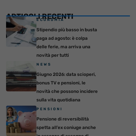
ARTICOLI RECENTI
ECONOMIA
Stipendio più basso in busta
paga ad agosto: è colpa
delle ferie, ma arriva una
novità per tutti
NEWS
Giugno 2026: data scioperi,
bonus TV e pensioni, le
novità che possono incidere
sulla vita quotidiana
PENSIONI
Pensione di reversibilità
spetta all’ex coniuge anche
in assenza di assegno di