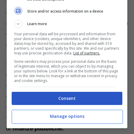
Fornero
– che comunque resta un obiettivo
Store and/or access information on a device
del centrodestra – bisognerà aspettare
ancora. Ma non è detto che avverrà con Quota
Learn more
41 – essendo il dibattito sulle nuove soluzioni
Your personal data will be processed and information from
your device (cookies, unique identifiers, and other device
data) may be stored by, accessed by and shared with 319
previdenziali tuttora aperto nel centrodestra.
partners, or used specifically by this site. We and our partners
may use precise geolocation data.
List of partners.
Some vendors may process your personal data on the basis
I problemi del varo della
riforma strutturale
of legitimate interest, which you can object to by managing
your options below. Look for a link at the bottom of this page
delle pensioni
si giocano su due aspetti, uno
or in the site menu to manage or withdraw consent in privacy
and cookie settings.
relativo alle
tempistiche
e alla collocazione
dell’obiettivo in un’agenda già ricca di impegni
Consent
e scadenze, l’altro collegato invece alla
Manage options
fattibilità di una riforma strutturale in termini
di
finanze pubbliche.